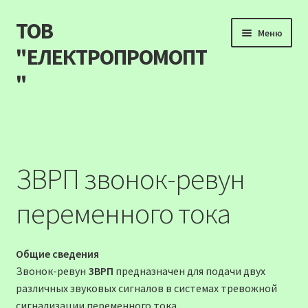
ТОВ
Перейти
Перейти
Меню
до
до
"ЕЛЕКТРОПРОМОПТ
навігації
вмісту
"
Продукція
Наші акції
ЗВРП звонок-ревун
Прайс
переменного тока
Контакти
Общие сведения
Про компанію
Звонок-ревун
ЗВРП
предназначен для подачи двух
различных звуковых сигналов в системах тревожной
Карта сайту
сигнализации переменного тока.