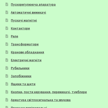
Пускорегулююча апаратура
Автоматичні вимикачі
Пускачі магнітні
Контактори
Реле
Трансформатори
Кранове обладнання
Електричні магніти
Рубильники
Запобіжники
Ящики та щити
Кнопки, пости керування, перемикачі, тумблери
Арматура світлосигнальна та звукова
Прилади вимірювальні