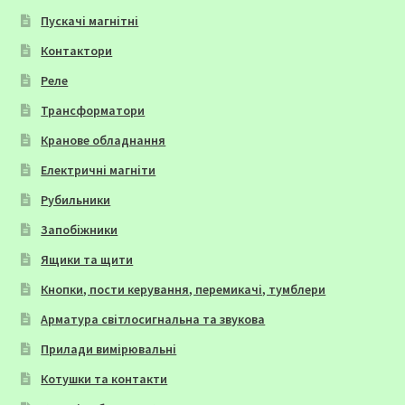
Пускачі магнітні
Контактори
Реле
Трансформатори
Кранове обладнання
Електричні магніти
Рубильники
Запобіжники
Ящики та щити
Кнопки, пости керування, перемикачі, тумблери
Арматура світлосигнальна та звукова
Прилади вимірювальні
Котушки та контакти