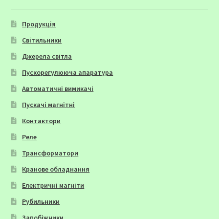
Продукція
Світильники
Джерела світла
Пускорегулююча апаратура
Автоматичні вимикачі
Пускачі магнітні
Контактори
Реле
Трансформатори
Кранове обладнання
Електричні магніти
Рубильники
Запобіжники