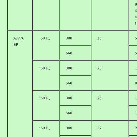
д
о
к
з
А3776
~50 Гц
380
16
5
БР
660
5
~50 Гц
380
20
1
660
8
~50 Гц
380
25
1
660
1
~50 Гц
380
32
2