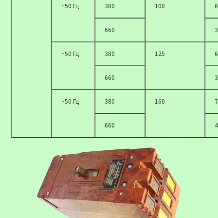
~50 Гц
380
100
6
660
3
~50 Гц
380
125
6
660
3
~50 Гц
380
160
7
660
4