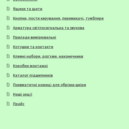
Ящики та щити
Кнопки, пости керування, перемикачі, тумблери
Арматура світлосигнальна та звукова
Прилади вимірювальні
Котушки та контакти
Клемні набори, роз’єми, наконечники
Коробки монтажні
Каталог підшипників
Пневматичні ножиці для обрізки шкіри
Наші акції
Прайс