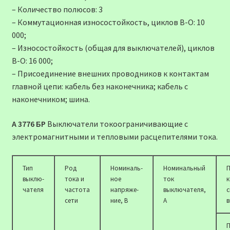
– Количество полюсов: 3
– Коммутационная износостойкость, циклов В-О: 10
000;
– Износостойкость (общая для выключателей), циклов
В-О: 16 000;
– Присоединение внешних проводников к контактам
главной цепи: кабель без наконечника; кабель с
наконечником; шина.
А 3776 БР
Выключатели токоограничивающие с
электромагнитными и тепловыми расцепителями тока.
Тип
Род
Номиналь-
Номинальный
П
выклю-
тока и
ное
ток
к
чателя
частота
напряже-
выключателя,
с
сети
ние, В
А
в
П