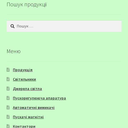
Пошук продукції
Пошук:
Меню
Продукція
Світильники
Джерела світла
Пускорегулююча апаратура
Автоматичні вимикачі
Пускачі магнітні
Контактори