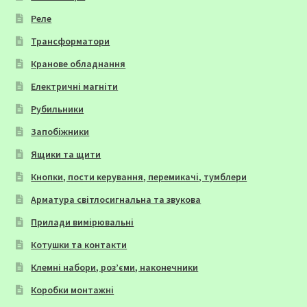
Реле
Трансформатори
Кранове обладнання
Електричні магніти
Рубильники
Запобіжники
Ящики та щити
Кнопки, пости керування, перемикачі, тумблери
Арматура світлосигнальна та звукова
Прилади вимірювальні
Котушки та контакти
Клемні набори, роз’єми, наконечники
Коробки монтажні