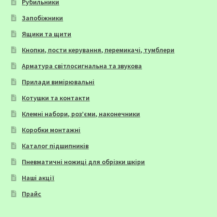
Рубильники
Запобіжники
Ящики та щити
Кнопки, пости керування, перемикачі, тумблери
Арматура світлосигнальна та звукова
Прилади вимірювальні
Котушки та контакти
Клемні набори, роз’єми, наконечники
Коробки монтажні
Каталог підшипників
Пневматичні ножиці для обрізки шкіри
Наші акції
Прайс