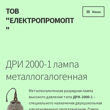
ТОВ
Перейти
Перейти
Меню
до
до
"ЕЛЕКТРОПРОМОПТ
навігації
вмісту
"
Продукція
Наші акції
ДРИ 2000-1 лампа
Прайс
металлогалогенная
Контакти
Металлогалогенная разрядная лампа
Про компанію
высокого давления типа
ДРИ-2000-1
–
специального назначения двухцокольная
Карта сайту
для мгновенного перезажигания. Лампа