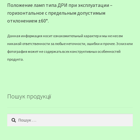
Положение ламп типа ДРИ при эксплуатации –
горизонтальное с предельным допустимым
отклонением ±60°.
Данная информация носит ознакомительный характер и мы не несем
никакой ответственности за любые неточности, ошибки и прочее. Эскиз или
фотография может не содержать всех конструктивных особенностей
продукта.
Пошук продукції
Пошук: