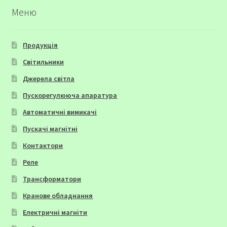
Меню
Продукція
Світильники
Джерела світла
Пускорегулююча апаратура
Автоматичні вимикачі
Пускачі магнітні
Контактори
Реле
Трансформатори
Кранове обладнання
Електричні магніти