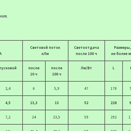
ния.
Cветовой поток
Светоотдача
Размеры,
А
кЛм
после 100 ч
не более 
пусковой
после
после
Лм/Вт
L
10 ч
100 ч
2,4
6
5,9
47
178
4,5
13,3
13
52
228
7,2
24
23,5
59
292
1