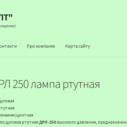
ПТ"
Працюємо!
онтакти
Про компанію
Карта сайту
РЛ 250 лампа ртутная
дуговая
ртутная
люминесцентная
па дуговая ртутная
ДРЛ-250
высокого давления, предназначена