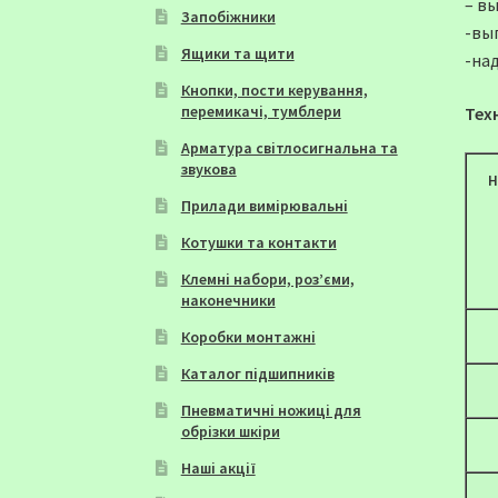
– в
Запобіжники
-вы
Ящики та щити
-на
Кнопки, пости керування,
перемикачі, тумблери
Тех
Арматура світлосигнальна та
звукова
Н
Прилади вимірювальні
Котушки та контакти
Клемні набори, роз’єми,
наконечники
Коробки монтажні
Каталог підшипників
Пневматичні ножиці для
обрізки шкіри
Наші акції