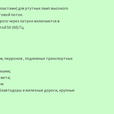
ластами) для ртутных ламп высокого
товой поток.
рого через патрон включаются в
й 50 (60) Гц.
м, перронов , подземных транспортных
лками;
света;
м.
блавтодоры и железные дороги, крупные