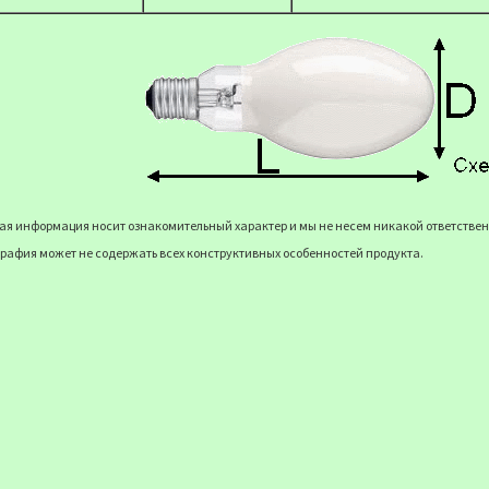
я информация носит ознакомительный характер и мы не несем никакой ответственн
рафия может не содержать всех конструктивных особенностей продукта.