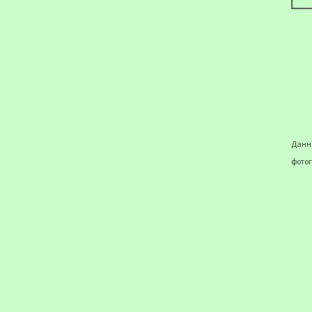
Данна
фотог