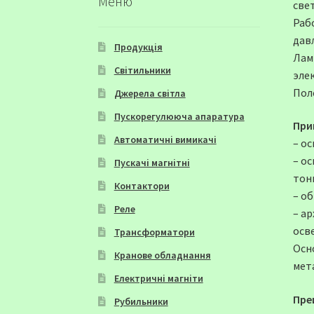
Меню
све
Раб
дав
Продукція
Лам
Світильники
элек
Пол
Джерела світла
Пускорегулююча апаратура
При
Автоматичні вимикачі
– о
– о
Пускачі магнітні
тон
Контактори
– о
Реле
– а
осв
Трансформатори
Осн
Кранове обладнання
мет
Електричні магніти
Пре
Рубильники