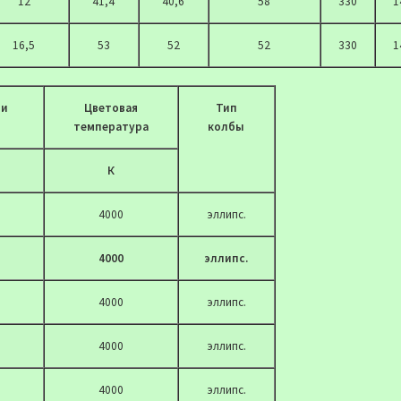
12
41,4
40,6
58
330
1
16,5
53
52
52
330
1
чи
Цветовая
Тип
температура
колбы
К
4000
эллипс.
4000
эллипс.
4000
эллипс.
4000
эллипс.
4000
эллипс.