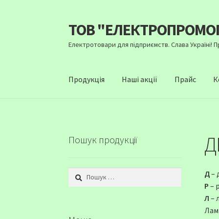
ТОВ "ЕЛЕКТРОПРОМО
Перейти
Перейти
до
до
Електротовари для підприємств. Слава Україні! 
навігації
вмісту
Продукція
Наші акції
Прайс
К
Д
Пошук продукції
Пошук:
Д
– 
Р
– 
Л
– 
Лам