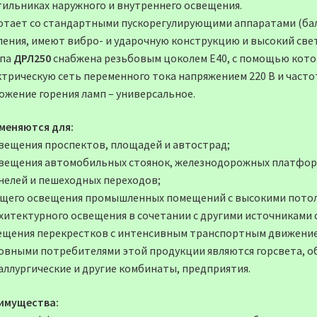
тильниках наружного и внутреннего освещения.
отает со стандартными пускорегулирующими аппаратами (бал
ления, имеют вибро- и ударочную конструкцию и высокий све
па
ДРЛ250
снабжена резьбовым цоколем Е40, с помощью кото
трическую сеть переменного тока напряжением 220 В и частото
ожение горения ламп – универсальное.
меняются для:
свещения проспектов, площадей и автострад;
свещения автомобильных стоянок, железнодорожных платфор
нелей и пешеходных переходов;
бщего освещения промышленных помещений с высокими пото
рхитектурного освещения в сочетании с другими источниками 
ещения перекрестков с интенсивным транспортным движение
овными потребителями этой продукции являются горсвета, о
аллургические и другие комбинаты, предприятия.
имущества: