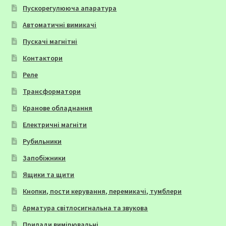
Пускорегулююча апаратура
Автоматичні вимикачі
Пускачі магнітні
Контактори
Реле
Трансформатори
Кранове обладнання
Електричні магніти
Рубильники
Запобіжники
Ящики та щити
Кнопки, пости керування, перемикачі, тумблери
Арматура світлосигнальна та звукова
Прилади вимірювальні