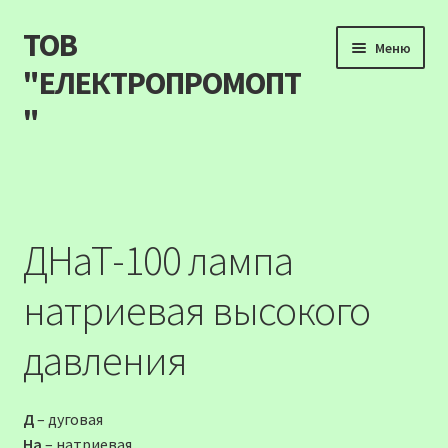
ТОВ
Перейти
Перейти
Меню
до
до
"ЕЛЕКТРОПРОМОПТ
навігації
вмісту
"
Продукція
Наші акції
ДНаТ-100 лампа
Прайс
натриевая высокого
Контакти
давления
Про компанію
Д
– дуговая
Карта сайту
На
– натриевая