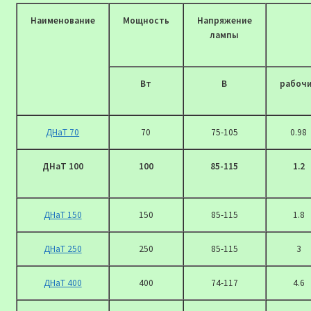
Наименование
Мощность
Напряжение
лампы
Вт
В
рабоч
ДНаТ 70
70
75-105
0.98
ДНаТ 100
100
85-115
1.2
ДНаТ 150
150
85-115
1.8
ДНаТ 250
250
85-115
3
ДНаТ 400
400
74-117
4.6