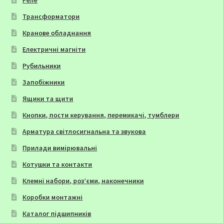
Реле
Трансформатори
Кранове обладнання
Електричні магніти
Рубильники
Запобіжники
Ящики та щити
Кнопки, пости керування, перемикачі, тумблери
Арматура світлосигнальна та звукова
Прилади вимірювальні
Котушки та контакти
Клемні набори, роз’єми, наконечники
Коробки монтажні
Каталог підшипників