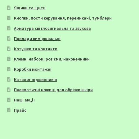
Ящики та щити
Кнопки, пости керування, перемикачі, тумблери
Арматура світлосигнальна та звукова
Прилади вимірювальні
Котушки та контакти
Клемні набори, роз’єми, наконечники
Коробки монтажні
Каталог підшипників
Пневматичні ножиці для обрізки шкіри
Наші акції
Прайс