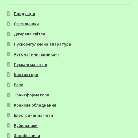
Продукція
Світильники
Джерела світла
Пускорегулююча апаратура
Автоматичні вимикачі
Пускачі магнітні
Контактори
Реле
Трансформатори
Кранове обладнання
Електричні магніти
Рубильники
Запобіжники