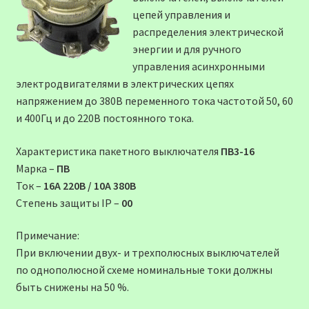
цепей управления и
распределения электрической
энергии и для ручного
управления асинхронными
электродвигателями в электрических цепях
напряжением до 380В переменного тока частотой 50, 60
и 400Гц и до 220В постоянного тока.
Характеристика пакетного выключателя
ПВ3-16
Марка –
ПВ
Ток –
16А 220В / 10А 380В
Степень защиты ІР –
00
Примечание:
При включении двух- и трехполюсных выключателей
по однополюсной схеме номинальные токи должны
быть снижены на 50 %.