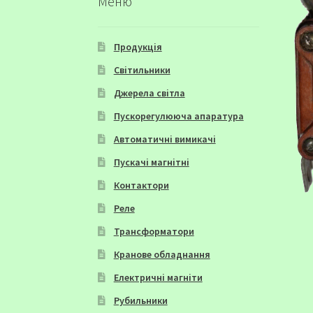
Меню
Продукція
Світильники
Джерела світла
Пускорегулююча апаратура
Автоматичні вимикачі
Пускачі магнітні
Контактори
Реле
Трансформатори
Кранове обладнання
Електричні магніти
Рубильники