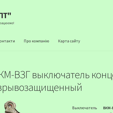
ПТ"
Працюємо!
онтакти
Про компанію
Карта сайту
КМ-ВЗГ выключатель конц
зрывозащищенный
Выключатель
ВКМ-