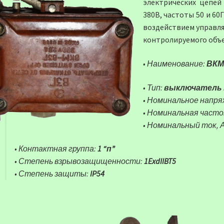
электрических цепей
380В, частоты 50 и 60
воздействием управля
контролируемого объе
• Наименование:
ВКМ
• Тип:
выключатель 
• Номинальное напря
• Номинальная часто
• Номинальный ток, 
• Контактная группа:
1 “п”
• Степень взрывозащищенности:
1ExdIIBT5
• Степень защиты:
IP54