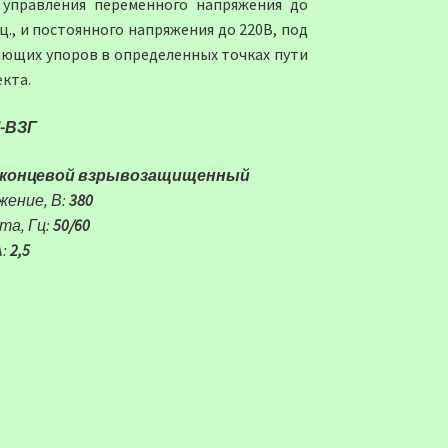
 управления переменного напряжения до
Гц., и постоянного напряжения до 220В, под
ющих упоров в определенных точках пути
кта.
-ВЗГ
концевой взрывозащищенный
жение, В:
380
та, Гц:
50/60
А:
2,5