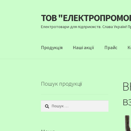
ТОВ "ЕЛЕКТРОПРОМО
Перейти
Перейти
до
до
Електротовари для підприємств. Слава Україні! 
навігації
вмісту
Продукція
Наші акції
Прайс
К
В
Пошук продукції
в
Пошук: