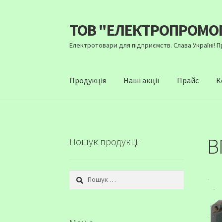
ТОВ "ЕЛЕКТРОПРОМО
Перейти
Перейти
до
до
Електротовари для підприємств. Слава Україні! 
навігації
вмісту
Продукція
Наші акції
Прайс
К
В
Пошук продукції
Пошук: