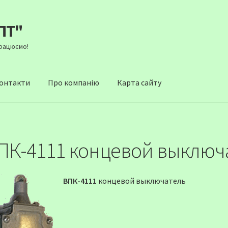
ПТ"
Працюємо!
онтакти
Про компанію
Карта сайту
ПК-4111 концевой выключ
ВПК-4111
концевой выключатель