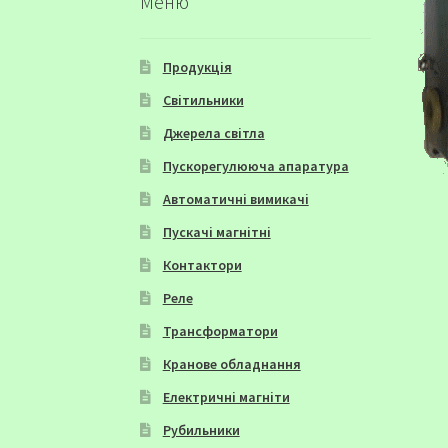
Меню
Продукція
Світильники
Джерела світла
Пускорегулююча апаратура
Автоматичні вимикачі
Пускачі магнітні
Контактори
Реле
Трансформатори
Кранове обладнання
Електричні магніти
Рубильники