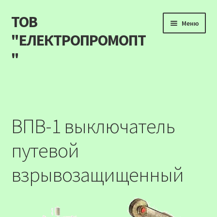
ТОВ
Перейти
Перейти
Меню
до
до
"ЕЛЕКТРОПРОМОПТ
навігації
вмісту
"
Продукція
Наші акції
ВПВ-1 выключатель
Прайс
путевой
Контакти
взрывозащищенный
Про компанію
Карта сайту