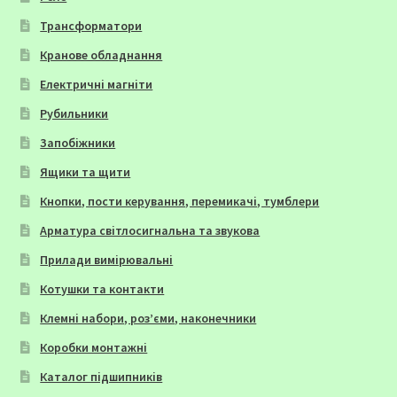
Трансформатори
Кранове обладнання
Електричні магніти
Рубильники
Запобіжники
Ящики та щити
Кнопки, пости керування, перемикачі, тумблери
Арматура світлосигнальна та звукова
Прилади вимірювальні
Котушки та контакти
Клемні набори, роз’єми, наконечники
Коробки монтажні
Каталог підшипників