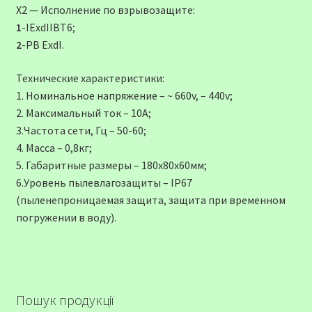
Х2 — Исполнение по взрывозащите:
1
-IExdIIВТ6;
2
-РВ ExdI.
Технические характеристики:
1. Номинальное напряжение – ~ 660v, – 440v;
2. Максимальный ток – 10А;
3.Частота сети, Гц – 50-60;
4. Масса – 0,8кг;
5. Габаритные размеры – 180х80х60мм;
6.Уровень пылевлагозащиты – IP67
(пыленепроницаемая защита, защита при временном
погружении в воду).
Пошук продукції