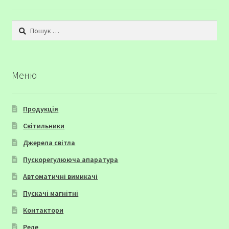
Пошук:
Меню
Продукція
Світильники
Джерела світла
Пускорегулююча апаратура
Автоматичні вимикачі
Пускачі магнітні
Контактори
Реле