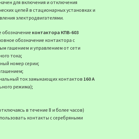
начен для включения и отключения
ческих цепей в стационарных установках и
авления электродвигателями.
е обозначение
контактора КПВ-603
ловное обозначение контактора с
ым гашением и управлением от сети
ного тока;
вный номер серии;
огашением;
нальный ток замыкающих контактов
160 А
ьного режима);
ключаясь в течение 8 и более часов)
спользовать контакты с серебряными