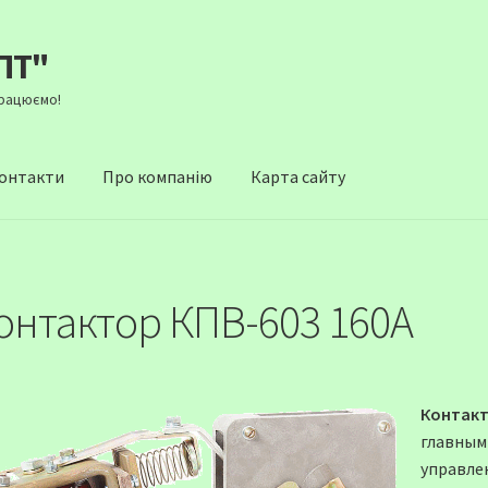
ПТ"
Працюємо!
онтакти
Про компанію
Карта сайту
онтактор КПВ-603 160А
Контакт
главным
управлен