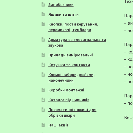
Тех
Запобіжники
Ящики та щити
Пар
– в
Кнопки, пости керування,
перемикачі, тумблери
– н
Арматура світлосигнальна та
Пар
звукова
– к
Прилади вимірювальні
– к
Котушки та контакти
– но
– но
Клемні набори, роз’єми,
наконечники
– но
Коробки монтажні
Пар
Каталог підшипників
– по
Пневматичні ножиці для
обрізки шкіри
Вес 
Наші акції