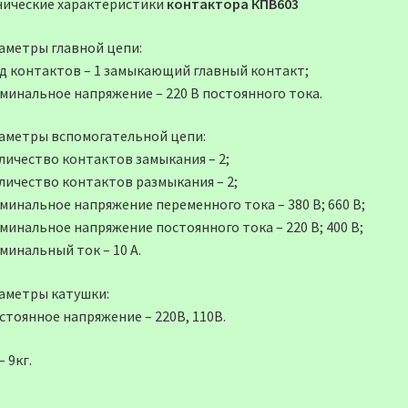
нические характеристики
контактора
КПВ603
аметры главной цепи:
ид контактов – 1 замыкающий главный контакт;
оминальное напряжение – 220 В постоянного тока.
аметры вспомогательной цепи:
оличество контактов замыкания – 2;
оличество контактов размыкания – 2;
минальное напряжение переменного тока – 380 В; 660 В;
минальное напряжение постоянного тока – 220 В; 400 В;
минальный ток – 10 А.
аметры катушки:
стоянное напряжение – 220В, 110В.
– 9кг.