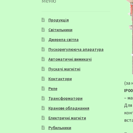
Меню
Продукція
Світильники
Джерела світла
Пускорегулююча апаратура
Автоматичні вимикачі
Пускачі магнітні
Контактори
(за
Реле
IP00
– м
Трансформатори
Для
Кранове обладнання
кон
Електричні магніти
вст
Рубильники