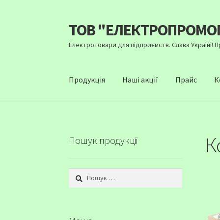
ТОВ "ЕЛЕКТРОПРОМО
Перейти
Перейти
до
до
Електротовари для підприємств. Слава Україні! 
навігації
вмісту
Продукція
Наші акції
Прайс
К
К
Пошук продукції
Пошук: