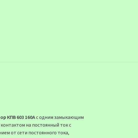
ор КПВ 603 160А
с одним замыкающим
 контактом на постоянный ток с
ием от сети постоянного тока,