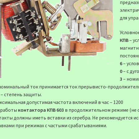
предназ
электри
для упр
Условно
КПВ
– ус
магнитн
постоян
6
– усло
0
– с дуг
3
– номи
 номинальный ток принимается ток прерывисто-продолжител
– степень защиты.
аксимальная допустимая частота включений в час – 1200
 работы
контактора КПВ 603
в продолжительном режиме (не от
такты должны иметь вставки из серебра. Не рекомендуется и
авками при режимах с частыми срабатываниями.