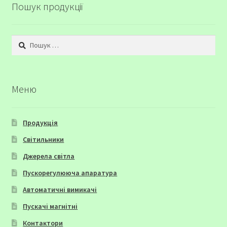
Пошук продукції
Пошук:
Меню
Продукція
Світильники
Джерела світла
Пускорегулююча апаратура
Автоматичні вимикачі
Пускачі магнітні
Контактори