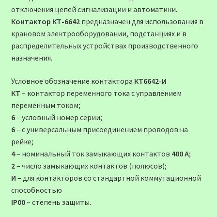
отключения цепей сигнализации и автоматики.
Контактор КТ-6642
предназначен для использования в
крановом электрооборудовании, подстанциях и в
распределительных устройствах производственного
назначения.
Условное обозначение контактора
КТ6642-И
КТ
– контактор переменного тока с управлением
переменным током;
6
– условный номер серии;
6
– с универсальным присоединением проводов на
рейке;
4
– номинальный ток замыкающих контактов
400 А
;
2
– число замыкающих контактов (полюсов);
И
– для контакторов со стандартной коммутационной
способностью
IP00
– степень защиты.