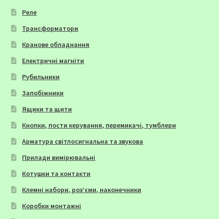
Реле
Трансформатори
Кранове обладнання
Електричні магніти
Рубильники
Запобіжники
Ящики та щити
Кнопки, пости керування, перемикачі, тумблери
Арматура світлосигнальна та звукова
Прилади вимірювальні
Котушки та контакти
Клемні набори, роз’єми, наконечники
Коробки монтажні