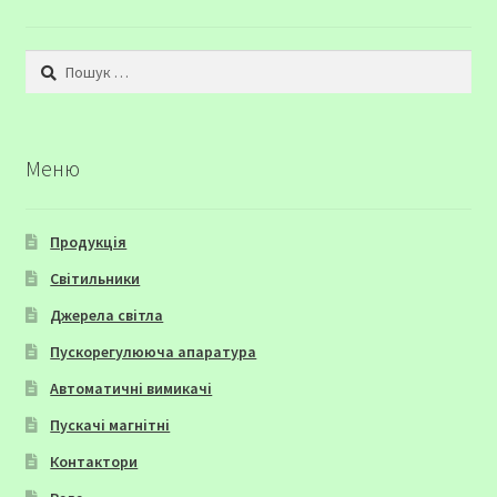
Пошук:
Меню
Продукція
Світильники
Джерела світла
Пускорегулююча апаратура
Автоматичні вимикачі
Пускачі магнітні
Контактори