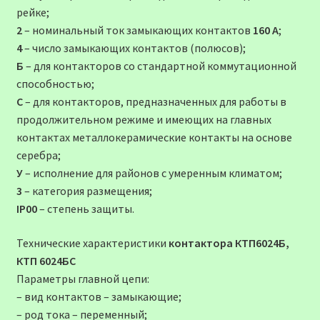
рейке;
2
– номинальный ток замыкающих контактов
160 А
;
4
– число замыкающих контактов (полюсов);
Б
– для контакторов со стандартной коммутационной
способностью;
С
– для контакторов, предназначенных для работы в
продолжительном режиме и имеющих на главных
контактах металлокерамические контакты на основе
серебра;
У
– исполнение для районов с умеренным климатом;
3
– категория размещения;
IP00
– степень защиты.
Технические характеристики
контактора КТП6024Б,
КТП 6024БС
Параметры главной цепи:
– вид контактов – замыкающие;
– род тока – переменный;