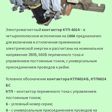
Электромагнитный
контактор КТП-6024
– в
четырехполюсном исполнении на
160А
предназначен
для включения и отключения приемников
электрической энергии и рассчитаны на номинальное
напряжение 380В, 660В переменного тока и
управлением постоянным током, с универсальным
присоединением проводов к рейке.
Условное обозначение
контактора КТП6024 Б, КТП6024
БС
КТП
– контактор переменного тока с управлением
постоянным током;
6
– условный номер серии;
0
– с универсальным присоединением проводов на