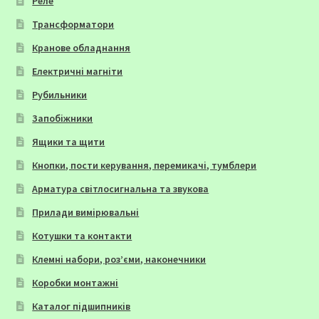
Реле
Трансформатори
Кранове обладнання
Електричні магніти
Рубильники
Запобіжники
Ящики та щити
Кнопки, пости керування, перемикачі, тумблери
Арматура світлосигнальна та звукова
Прилади вимірювальні
Котушки та контакти
Клемні набори, роз’єми, наконечники
Коробки монтажні
Каталог підшипників