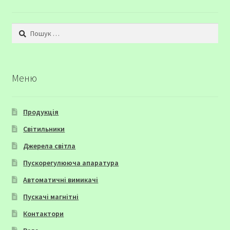
Пошук:
Меню
Продукція
Світильники
Джерела світла
Пускорегулююча апаратура
Автоматичні вимикачі
Пускачі магнітні
Контактори