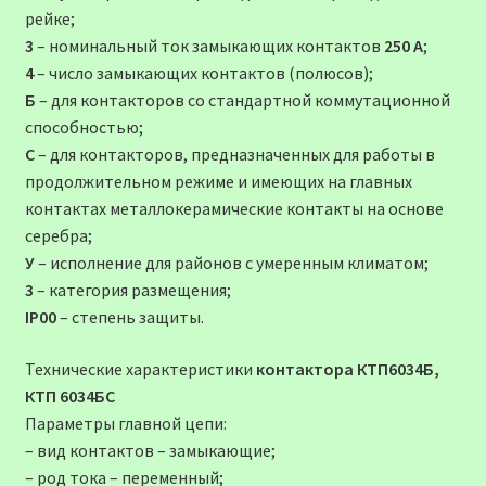
рейке;
3
– номинальный ток замыкающих контактов
250 А
;
4
– число замыкающих контактов (полюсов);
Б
– для контакторов со стандартной коммутационной
способностью;
С
– для контакторов, предназначенных для работы в
продолжительном режиме и имеющих на главных
контактах металлокерамические контакты на основе
серебра;
У
– исполнение для районов с умеренным климатом;
3
– категория размещения;
IP00
– степень защиты.
Технические характеристики
контактора КТП6034Б,
КТП 6034БС
Параметры главной цепи:
– вид контактов – замыкающие;
– род тока – переменный;