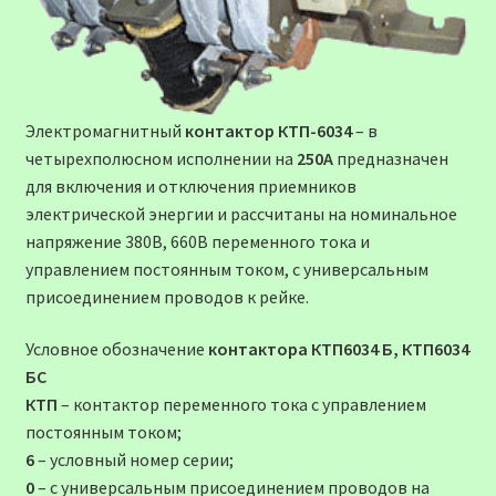
Электромагнитный
контактор КТП-6034
– в
четырехполюсном исполнении на
250А
предназначен
для включения и отключения приемников
электрической энергии и рассчитаны на номинальное
напряжение 380В, 660В переменного тока и
управлением постоянным током, с универсальным
присоединением проводов к рейке.
Условное обозначение
контактора КТП6034 Б, КТП6034
БС
КТП
– контактор переменного тока с управлением
постоянным током;
6
– условный номер серии;
0
– с универсальным присоединением проводов на