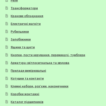
Реле
Трансформатори
Кранове обладнання
Електричні магніти
Рубильники
Запобіжники
Ящики та щити
Кнопки, пости керування, перемикачі, тумблери
Арматура світлосигнальна та звукова
Прилади вимірювальні
Котушки та контакти
Клемні набори, роз’єми, наконечники
Коробки монтажні
Каталог підшипників