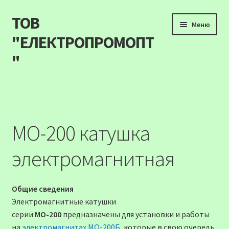
ТОВ
Перейти
Перейти
Меню
до
до
"ЕЛЕКТРОПРОМОПТ
навігації
вмісту
"
Продукція
Наші акції
МО-200 катушка
Прайс
электромагнитная
Контакти
Общие сведения
Про компанію
Электромагнитные катушки
серии
МО-200
предназначены для установки и работы
Карта сайту
на
электромагнитах МО-200Б
, которые в свою очередь