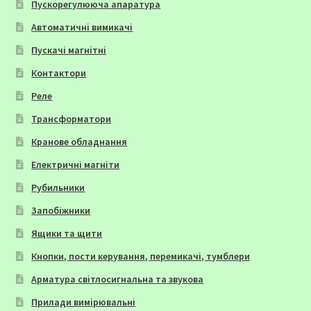
Пускорегулююча апаратура
Автоматичні вимикачі
Пускачі магнітні
Контактори
Реле
Трансформатори
Кранове обладнання
Електричні магніти
Рубильники
Запобіжники
Ящики та щити
Кнопки, пости керування, перемикачі, тумблери
Арматура світлосигнальна та звукова
Прилади вимірювальні