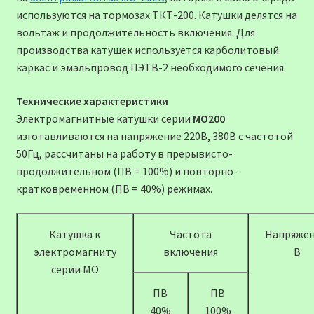
используются на тормозах ТКТ-200. Катушки делятся на
вольтаж и продолжительность включения. Для
производства катушек используется карболитовый
каркас и эмальпровод ПЭТВ-2 необходимого сечения.
Технические характеристики
Электромагнитные катушки серии
МО200
изготавливаются на напряжение 220В, 380В с частотой
50Гц, рассчитаны на работу в прерывисто-
продолжительном (ПВ = 100%) и повторно-
кратковременном (ПВ = 40%) режимах.
Катушка к
Частота
Напряжен
электромагниту
включения
В
серии МО
ПВ
ПВ
40%
100%