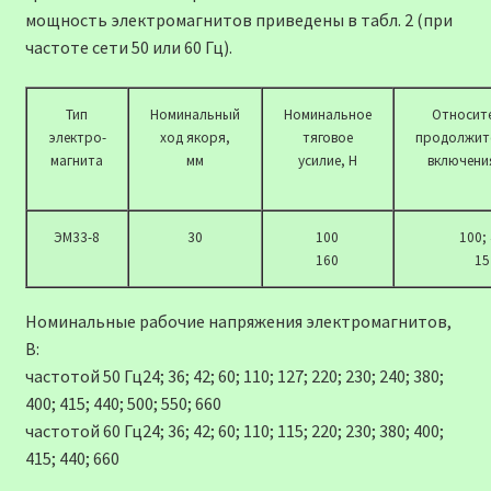
мощность электромагнитов приведены в табл. 2 (при
частоте сети 50 или 60 Гц).
Тип
Номинальный
Номинальное
Относит
электро-
ход якоря,
тяговое
продолжит
магнита
мм
усилие, Н
включени
ЭМ33-8
30
100
100;
160
15
Номинальные рабочие напряжения электромагнитов,
В:
частотой 50 Гц24; 36; 42; 60; 110; 127; 220; 230; 240; 380;
400; 415; 440; 500; 550; 660
частотой 60 Гц24; 36; 42; 60; 110; 115; 220; 230; 380; 400;
415; 440; 660