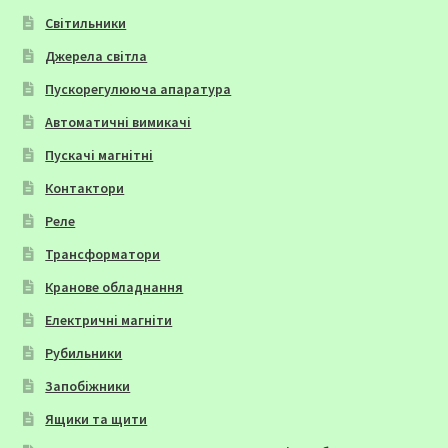
Світильники
Джерела світла
Пускорегулююча апаратура
Автоматичні вимикачі
Пускачі магнітні
Контактори
Реле
Трансформатори
Кранове обладнання
Електричні магніти
Рубильники
Запобіжники
Ящики та щити