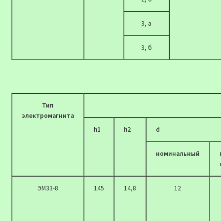
3, а
3, б
Тип
электромагнита
h1
h2
d
номинальный
ЭМ33-8
145
14,8
12