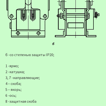
б -со степенью защиты IP20;
1 -ярмо;
2 -катушка;
3, 7 -направляющие;
4 – скоба;
5 – якорь;
6 -ось;
8 -защитная скоба