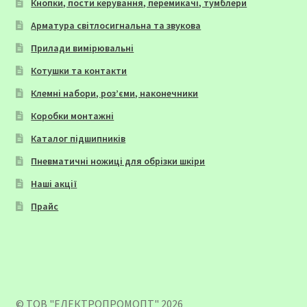
Кнопки, пости керування, перемикачі, тумблери
Арматура світлосигнальна та звукова
Прилади вимірювальні
Котушки та контакти
Клемні набори, роз’єми, наконечники
Коробки монтажні
Каталог підшипників
Пневматичні ножиці для обрізки шкіри
Наші акції
Прайс
© ТОВ "ЕЛЕКТРОПРОМОПТ" 2026