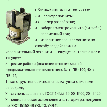
Обозначение
ЭМ33-Х1ХХ1-ХХХХ
:
ЭМ
– электромагниты;
33
– номер разработки;
Х
– габарит электромагнита (см. табл.)
1
– переменный ток;
Х
– исполнение электромагнита по
способу воздействия на
исполнительный механизм:
1
-тянущее;
3
-толкающее и
тянущее;
Х
– режим работы (значение относительной
продолжительности включения), %:
1
-ПВ=100; 40;
6
–
ПВ=15;
1
– конструктивное исполнение катушки: с гибкими
выводами;
Х
– степень защиты по ГОСТ 14255-69: 00 -IР00; 20 – IР20;
Х
– климатическое исполнение и категория размещения
по ГОСТ15150-69 (У3, Т3, УХЛ4).