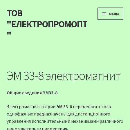
ТОВ
Перейти
Перейти
Меню
до
до
"ЕЛЕКТРОПРОМОПТ
навігації
вмісту
"
Продукція
Наші акції
ЭМ 33-8 электромагнит
Прайс
Общие сведения ЭМ33-8
Контакти
Электромагниты серии
ЭМ 33-8
переменного тока
Про компанію
однофазные предназначены для дистанционного
управления исполнительными механизмами различного
Карта сайту
промышленного применения.