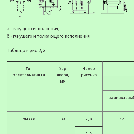
а -тянущего исполнения;
б -тянущего и толкающего исполнения
Таблица к рис. 2, 3
Тип
Ход
Номер
электромагнита
якоря,
рисунка
мм
номинальны
ЭМ33-8
30
2, а
82
2, б