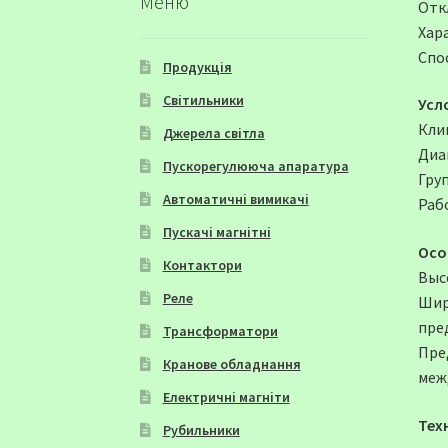
Меню
Отк
Хар
Спо
Продукція
Світильники
Усл
Клим
Джерела світла
Диап
Пускорегулююча апаратура
Гру
Автоматичні вимикачі
Раб
Пускачі магнітні
Осо
Контактори
Выс
Реле
Шир
пре
Трансформатори
Пре
Кранове обладнання
меж
Електричні магніти
Тех
Рубильники