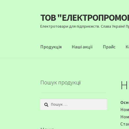
ТОВ "ЕЛЕКТРОПРОМО
Перейти
Перейти
до
до
Електротовари для підприємств. Слава Україні! 
навігації
вмісту
Продукція
Наші акції
Прайс
К
Н
Пошук продукції
Пошук:
Осн
Ном
Ном
Стан