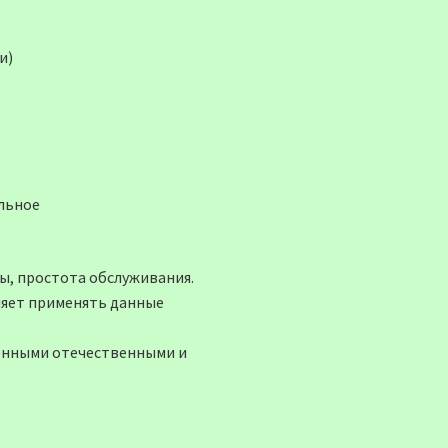
и)
льное
ы, простота обслуживания.
оляет применять данные
менными отечественными и