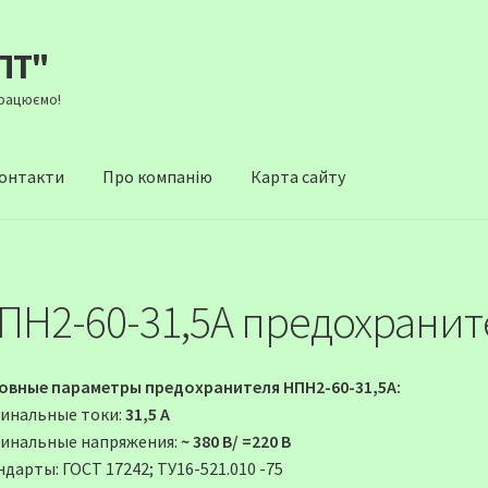
ПТ"
Працюємо!
онтакти
Про компанію
Карта сайту
ПН2-60-31,5А предохранит
овные параметры предохранителя НПН2-60-31,5А:
инальные токи:
31,5 А
инальные напряжения:
~ 380 В/ =220 В
дарты: ГОСТ 17242; ТУ16-521.010 -75