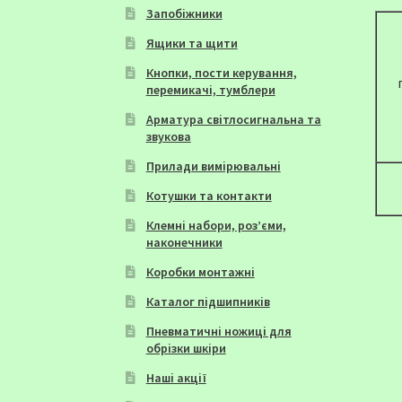
Запобіжники
Ящики та щити
Кнопки, пости керування,
перемикачі, тумблери
Арматура світлосигнальна та
звукова
Прилади вимірювальні
Котушки та контакти
Клемні набори, роз’єми,
наконечники
Коробки монтажні
Каталог підшипників
Пневматичні ножиці для
обрізки шкіри
Наші акції