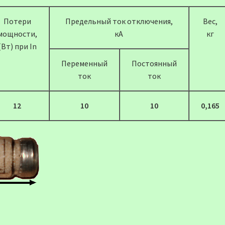
Потери
Предельный ток отключения,
Вес,
мощности,
кА
кг
(Вт) при In
Переменный
Постоянный
ток
ток
12
10
10
0,165