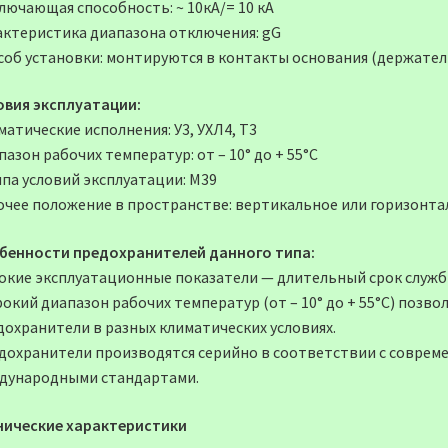
лючающая способность: ~ 10кА/= 10 кА
актеристика диапазона отключения: gG
соб установки: монтируются в контакты основания (держател
овия эксплуатации:
атические исполнения: У3, УХЛ4, Т3
азон рабочих температур: от – 10° до + 55°С
ппа условий эксплуатации: М39
очее положение в пространстве: вертикальное или горизонта
бенности предохранителей данного типа:
окие эксплуатационные показатели — длительный срок служб
окий диапазон рабочих температур (от – 10° до + 55°С) позв
дохранители в разных климатических условиях.
дохранители производятся серийно в соответствии с совре
дународными стандартами.
нические характеристики