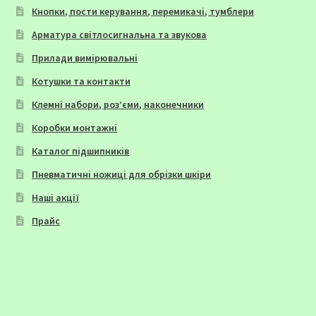
Кнопки, пости керування, перемикачі, тумблери
Арматура світлосигнальна та звукова
Прилади вимірювальні
Котушки та контакти
Клемні набори, роз’єми, наконечники
Коробки монтажні
Каталог підшипників
Пневматичні ножиці для обрізки шкіри
Наші акції
Прайс