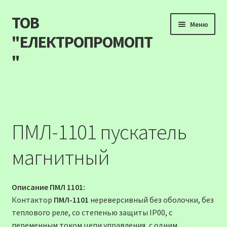
ТОВ
Перейти
Перейти
Меню
до
до
"ЕЛЕКТРОПРОМОПТ
навігації
вмісту
"
Продукція
Наші акції
ПМЛ-1101 пускатель
Прайс
магнитный
Контакти
Описание ПМЛ 1101:
Про компанію
Контактор
ПМЛ-1101
нереверсивный без оболочки, без
теплового реле, со степенью защиты IP00, c
Карта сайту
переменным током цепи управления, с одним