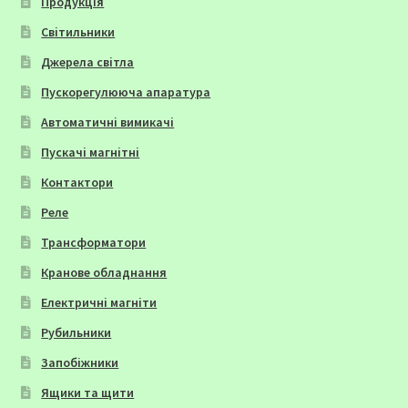
Продукція
Світильники
Джерела світла
Пускорегулююча апаратура
Автоматичні вимикачі
Пускачі магнітні
Контактори
Реле
Трансформатори
Кранове обладнання
Електричні магніти
Рубильники
Запобіжники
Ящики та щити