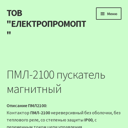
ТОВ
Перейти
Перейти
Меню
до
до
"ЕЛЕКТРОПРОМОПТ
навігації
вмісту
"
Продукція
Наші акції
ПМЛ-2100 пускатель
Прайс
магнитный
Контакти
Описание ПМЛ2100:
Про компанію
Контактор
ПМЛ-2100
нереверсивный без оболочки, без
теплового реле, со степенью защиты
IP00
, c
Карта сайту
переменным током цепи управления.