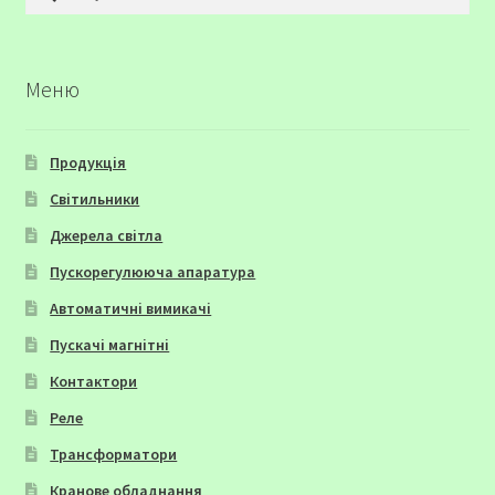
Меню
Продукція
Світильники
Джерела світла
Пускорегулююча апаратура
Автоматичні вимикачі
Пускачі магнітні
Контактори
Реле
Трансформатори
Кранове обладнання