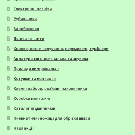
Електричні магніти
Рубильники
Запобіжники
Ящики та щити
Кнопки, пости керування, перемикачі, тумблери
Арматура світлосигнальна та звукова
Прилади вимірювальні
Котушки та контакти
Клемні набори, роз’єми, наконечники
Коробки монтажні
Каталог підшипників
Пневматичні ножиці для обрізки шкіри
Наші акції