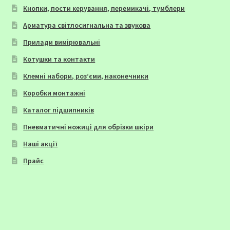
Кнопки, пости керування, перемикачі, тумблери
Арматура світлосигнальна та звукова
Прилади вимірювальні
Котушки та контакти
Клемні набори, роз’єми, наконечники
Коробки монтажні
Каталог підшипників
Пневматичні ножиці для обрізки шкіри
Наші акції
Прайс