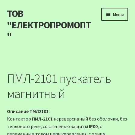
ТОВ
Перейти
Перейти
Меню
до
до
"ЕЛЕКТРОПРОМОПТ
навігації
вмісту
"
Продукція
Наші акції
ПМЛ-2101 пускатель
Прайс
магнитный
Контакти
Описание ПМЛ2101:
Про компанію
Контактор
ПМЛ-2101
нереверсивный без оболочки, без
теплового реле, со степенью защиты
IP00
, c
Карта сайту
переменным током цепи управления, с одним