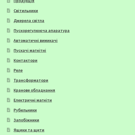
Продукція
Світильники
Джерела світла
Пускорегулююча апаратура
Автоматичні вимикачі
Пускачі магнітні
Контактори
Реле
Трансформатори
Кранове обладнання
Електричні магніти
Рубильники
Запобіжники
Ящики та щити