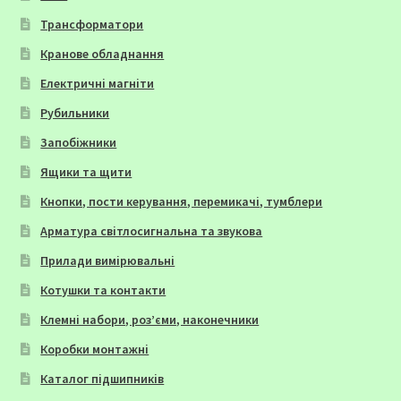
Трансформатори
Кранове обладнання
Електричні магніти
Рубильники
Запобіжники
Ящики та щити
Кнопки, пости керування, перемикачі, тумблери
Арматура світлосигнальна та звукова
Прилади вимірювальні
Котушки та контакти
Клемні набори, роз’єми, наконечники
Коробки монтажні
Каталог підшипників