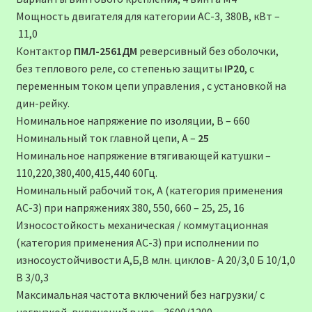
Мощность двигателя для категории АС-3, 380В, кВт –
11,0
Контактор
ПМЛ-2561ДМ
реверсивный без оболочки,
без теплового реле, со степенью защиты
IP20
, c
переменным током цепи управления , с установкой на
дин-рейку.
Номинальное напряжение по изоляции, В – 660
Номинальный ток главной цепи, А –
25
Номинальное напряжение втягивающей катушки –
110,220,380,400,415,440 60Гц.
Номинальный рабочий ток, А (категория применения
АС-3) при напряжениях 380, 550, 660 – 25, 25, 16
Износостойкость механическая / коммутационная
(категория применения АС-3) при исполнении по
износоустойчивости А,Б,В млн. циклов- А 20/3,0 Б 10/1,0
В 3/0,3
Максимальная частота включений без нагрузки/ с