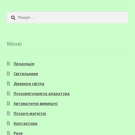
Пошук:
Меню
Продукція
Світильники
Джерела світла
Пускорегулююча апаратура
Автоматичні вимикачі
Пускачі магнітні
Контактори
Реле