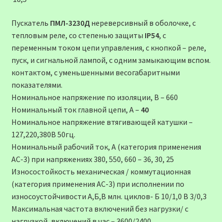
Пускатель
ПМЛ-3230Д
нереверсивный в оболочке, с
тепловым реле, со степенью защиты
IP54
, c
переменным током цепи управления, с кнопкой – реле,
пуск, и сигнальной лампой, с одним замыкающим вспом.
контактом, с уменьшенными весогабаритными
показателями.
Номинальное напряжение по изоляции, В – 660
Номинальный ток главной цепи, А –
40
Номинальное напряжение втягивающей катушки –
127,220,380В 50гц.
Номинальный рабочий ток, А (категория применения
АС-3) при напряжениях 380, 550, 660 – 36, 30, 25
Износостойкость механическая / коммутационная
(категория применения АС-3) при исполнении по
износоустойчивости А,Б,В млн. циклов- Б 10/1,0 В 3/0,3
Максимальная частота включений без нагрузки/ с
нагрузкой, включений в час – 3600/2400