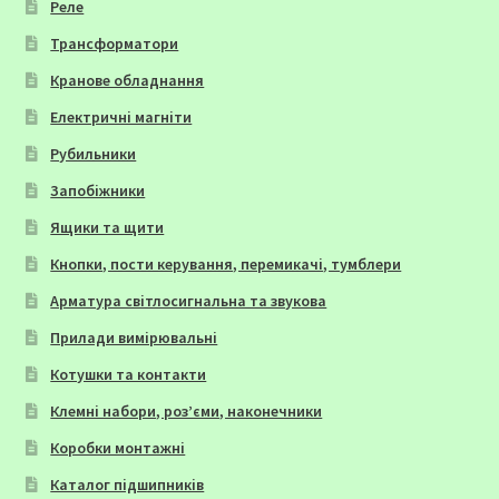
Реле
Трансформатори
Кранове обладнання
Електричні магніти
Рубильники
Запобіжники
Ящики та щити
Кнопки, пости керування, перемикачі, тумблери
Арматура світлосигнальна та звукова
Прилади вимірювальні
Котушки та контакти
Клемні набори, роз’єми, наконечники
Коробки монтажні
Каталог підшипників