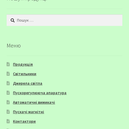
Пошук:
Меню
Продукція
Світильники
Джерела світла
Пускорегулююча апаратура
Автоматичні вимикачі
Пускачі магнітні
Контактори