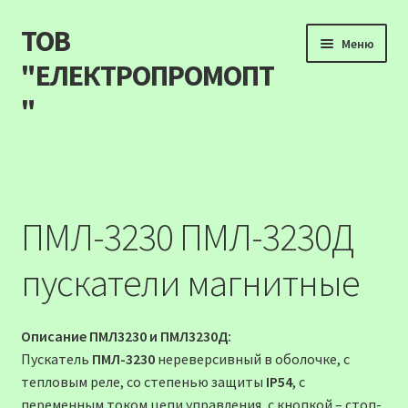
ТОВ
Перейти
Перейти
Меню
до
до
"ЕЛЕКТРОПРОМОПТ
навігації
вмісту
"
Продукція
Наші акції
ПМЛ-3230 ПМЛ-3230Д
Прайс
пускатели магнитные
Контакти
Описание ПМЛ3230 и ПМЛ3230Д:
Про компанію
Пускатель
ПМЛ-3230
нереверсивный в оболочке, с
тепловым реле, со степенью защиты
IP54
, c
Карта сайту
переменным током цепи управления, с кнопкой – стоп-