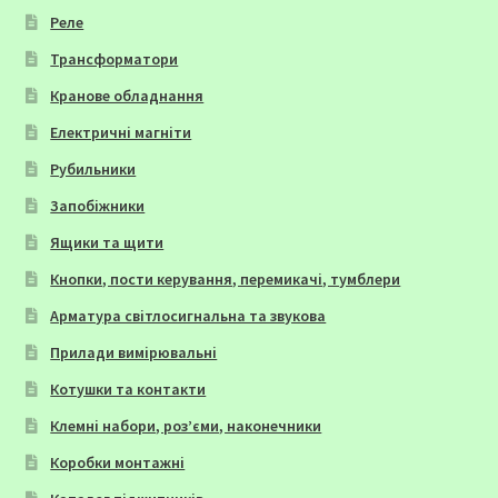
Реле
Трансформатори
Кранове обладнання
Електричні магніти
Рубильники
Запобіжники
Ящики та щити
Кнопки, пости керування, перемикачі, тумблери
Арматура світлосигнальна та звукова
Прилади вимірювальні
Котушки та контакти
Клемні набори, роз’єми, наконечники
Коробки монтажні