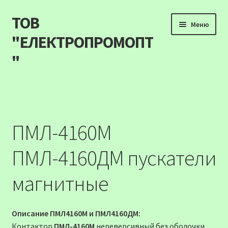
ТОВ
Перейти
Перейти
Меню
до
до
"ЕЛЕКТРОПРОМОПТ
навігації
вмісту
"
Продукція
Наші акції
ПМЛ-4160М
Прайс
ПМЛ-4160ДМ пускатели
Контакти
магнитные
Про компанію
Описание ПМЛ4160М и ПМЛ4160ДМ:
Карта сайту
Контактор
ПМЛ-4160М
нереверсивный без оболочки,