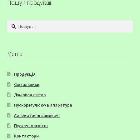
Пошук продукції
Пошук:
Меню
Продукція
Світильники
Джерела світла
Пускорегулююча апаратура
Автоматичні вимикачі
Пускачі магнітні
Контактори