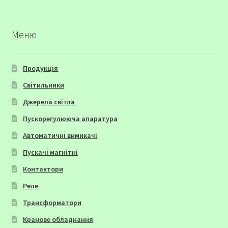
Меню
Продукція
Світильники
Джерела світла
Пускорегулююча апаратура
Автоматичні вимикачі
Пускачі магнітні
Контактори
Реле
Трансформатори
Кранове обладнання