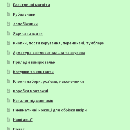
Електричні магніти
Рубильники
Запобіжники
Ящики та щити
Кнопки, пости керування, перемикачі, тумблери
Арматура світлосигнальна та звукова
Прилади вимірювальні
Котушки та контакти
Клемні набори, роз’єми, наконечники
Коробки монтажні
Каталог підшипників
Пневматичні ножиці для обрізки шкіри
Наші акції
Прайс