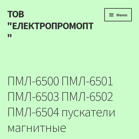
ТОВ
Перейти
Перейти
Меню
до
до
"ЕЛЕКТРОПРОМОПТ
навігації
вмісту
"
Продукція
Наші акції
ПМЛ-6500 ПМЛ-6501
Прайс
ПМЛ-6503 ПМЛ-6502
Контакти
ПМЛ-6504 пускатели
Про компанію
магнитные
Карта сайту