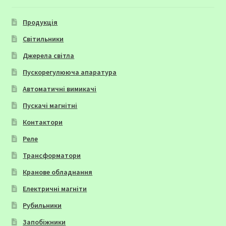
Продукція
Світильники
Джерела світла
Пускорегулююча апаратура
Автоматичні вимикачі
Пускачі магнітні
Контактори
Реле
Трансформатори
Кранове обладнання
Електричні магніти
Рубильники
Запобіжники