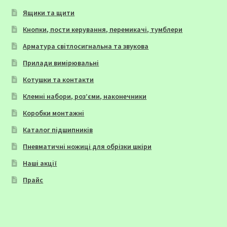
Ящики та щити
Кнопки, пости керування, перемикачі, тумблери
Арматура світлосигнальна та звукова
Прилади вимірювальні
Котушки та контакти
Клемні набори, роз’єми, наконечники
Коробки монтажні
Каталог підшипників
Пневматичні ножиці для обрізки шкіри
Наші акції
Прайс