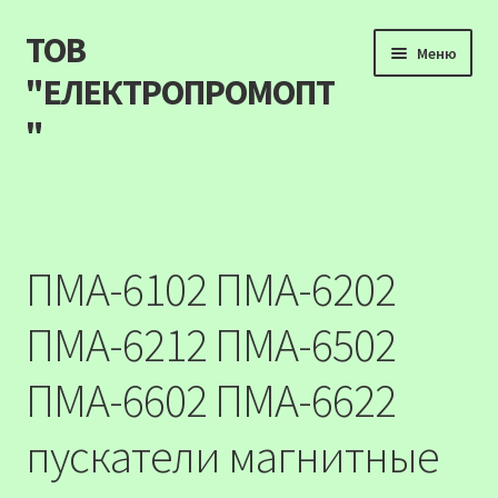
ТОВ
Перейти
Перейти
Меню
до
до
"ЕЛЕКТРОПРОМОПТ
навігації
вмісту
"
Продукція
Наші акції
ПМА-6102 ПМА-6202
Прайс
ПМА-6212 ПМА-6502
Контакти
ПМА-6602 ПМА-6622
Про компанію
пускатели магнитные
Карта сайту