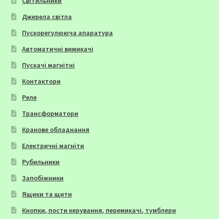
Світильники
Джерела світла
Пускорегулююча апаратура
Автоматичні вимикачі
Пускачі магнітні
Контактори
Реле
Трансформатори
Кранове обладнання
Електричні магніти
Рубильники
Запобіжники
Ящики та щити
Кнопки, пости керування, перемикачі, тумблери