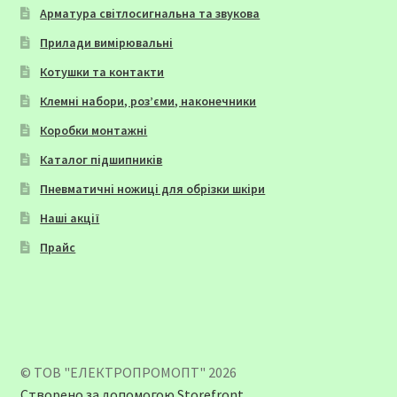
Арматура світлосигнальна та звукова
Прилади вимірювальні
Котушки та контакти
Клемні набори, роз’єми, наконечники
Коробки монтажні
Каталог підшипників
Пневматичні ножиці для обрізки шкіри
Наші акції
Прайс
© ТОВ "ЕЛЕКТРОПРОМОПТ" 2026
Створено за допомогою Storefront
.