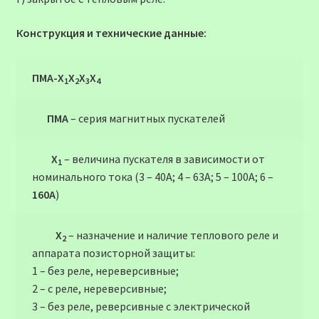
Конструкция и технические данные:
ПМА-Х
Х
Х
Х
1
2
3
4
ПМА
– серия магнитных пускателей
Х
– величина пускателя в зависимости от
1
номинального тока (3 – 40А; 4 – 63А; 5 – 100А; 6 –
160А
)
Х
– назначение и наличие теплового реле и
2
аппарата позисторной защиты:
1 – без реле, нереверсивные;
2 – с реле, нереверсивные;
3 – без реле, реверсивные с электрической