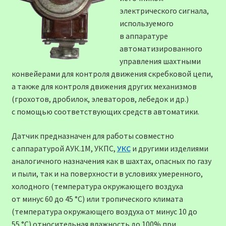
электрического сигнала,
используемого
в аппаратуре
автоматизированного
управления шахтными
конвейерами для контроля движения скребковой цепи,
а также для контроля движения других механизмов
(грохотов, дробилок, элеваторов, лебедок и др.)
с помощью соответствующих средств автоматики.
Датчик предназначен для работы совместно
с аппаратурой АУК.1М, УКПС,
УКС
и другими изделиями
аналогичного назначения как в шахтах, опасных по газу
и пыли, так и на поверхности в условиях умеренного,
холодного (температура окружающего воздуха
от минус 60 до 45 °С) или тропического климата
(температура окружающего воздуха от минус 10 до
55 °С) относительная влажность до 100% при