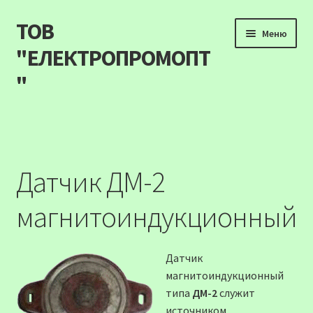
ТОВ
Перейти
Перейти
Меню
до
до
"ЕЛЕКТРОПРОМОПТ
навігації
вмісту
"
Продукція
Наші акції
Датчик ДМ-2
Прайс
магнитоиндукционный
Контакти
Датчик
Про компанію
магнитоиндукционный
типа
ДМ-2
служит
Карта сайту
источником