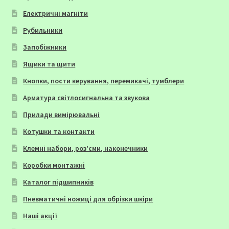
Електричні магніти
Рубильники
Запобіжники
Ящики та щити
Кнопки, пости керування, перемикачі, тумблери
Арматура світлосигнальна та звукова
Прилади вимірювальні
Котушки та контакти
Клемні набори, роз’єми, наконечники
Коробки монтажні
Каталог підшипників
Пневматичні ножиці для обрізки шкіри
Наші акції