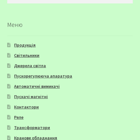
Меню
Продукція
Світильники
Джерела світла
Пускорегулююча апаратура
Автоматичні вимикачі
Пускачі магнітні
Контактори
Реле
Трансформатори
Кранове обладнання