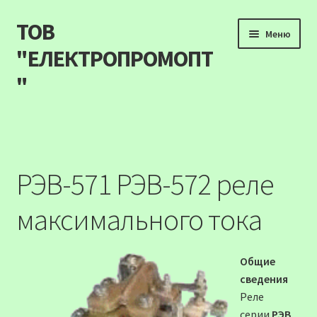
ТОВ
Перейти
Перейти
Меню
до
до
"ЕЛЕКТРОПРОМОПТ
навігації
вмісту
"
Продукція
Наші акції
РЭВ-571 РЭВ-572 реле
Прайс
максимального тока
Контакти
Общие
Про компанію
сведения
Реле
Карта сайту
серии
РЭВ