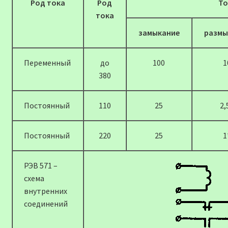
Род тока
Род
То
тока
замыкание
размы
Переменный
до
100
1
380
Постоянный
110
25
2,
Постоянный
220
25
1
РЭВ 571 –
схема
внутренних
соединений