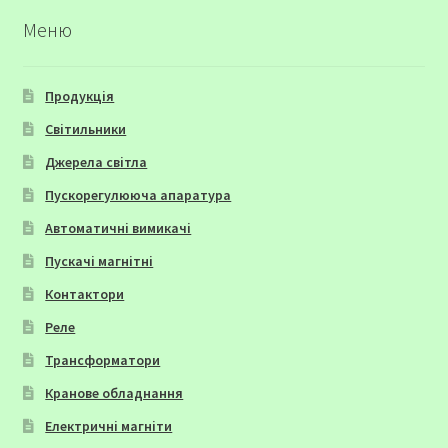
Меню
Продукція
Світильники
Джерела світла
Пускорегулююча апаратура
Автоматичні вимикачі
Пускачі магнітні
Контактори
Реле
Трансформатори
Кранове обладнання
Електричні магніти