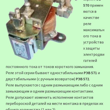
570
примен
яются в
качестве
реле
максимальн
ого тока в
устройства
х защиты
электродви
гателей
постоянного тока от токов короткого замыкания.
Реле этой серии бывают одностабильными
РЭВ 571
и
двустабильными (с ручным возвратом)
РЭВ 572
.
Реле выпускаются с одним размыкающим либо с одним
замыкающим и одним размыкающим контактами.
Реле допускают изменить исполнение контактов
перебороской деталей на месте монтажа в пределах их
общего количества (1 или 2).