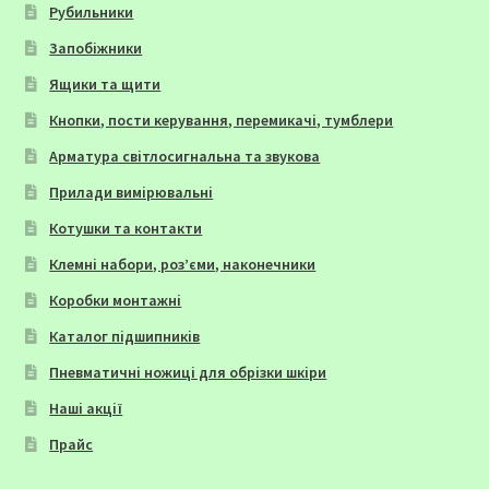
Рубильники
Запобіжники
Ящики та щити
Кнопки, пости керування, перемикачі, тумблери
Арматура світлосигнальна та звукова
Прилади вимірювальні
Котушки та контакти
Клемні набори, роз’єми, наконечники
Коробки монтажні
Каталог підшипників
Пневматичні ножиці для обрізки шкіри
Наші акції
Прайс