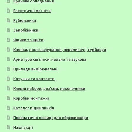
Кранове обладнання
Електричні магніти
Рубильники
Запобіжники
Ящики та щити
Кнопки, пости керування, перемикачі, тумблери
Арматура світлосигнальна та звукова
Прилади вимірювальні
Котушки та контакти
Клемні набори, роз’єми, наконечники
Коробки монтажні
Каталог підшипників
Пневматичні ножиці для обрізки шкіри
Наші акції