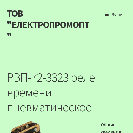
ТОВ
Перейти
Перейти
Меню
до
до
"ЕЛЕКТРОПРОМОПТ
навігації
вмісту
"
Продукція
Наші акції
РВП-72-3323 реле
Прайс
времени
Контакти
пневматическое
Про компанію
Общие
Карта сайту
сведения