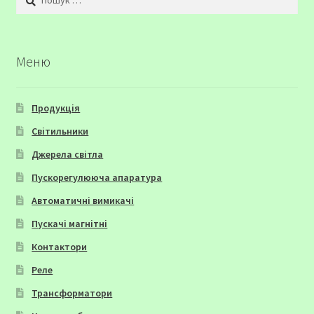
Меню
Продукція
Світильники
Джерела світла
Пускорегулююча апаратура
Автоматичні вимикачі
Пускачі магнітні
Контактори
Реле
Трансформатори