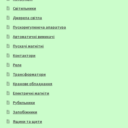
Світильники
Джерела світла
Пускорегулююча апаратура
Автоматичні вимикачі
Пускачі магнітні
Контактори
Реле
Трансформатори
Кранове обладнання
Електричні магніти
Рубильники
Запобіжники
Ящики та щити