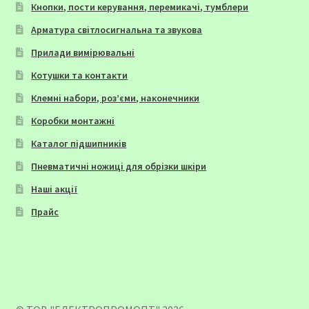
Кнопки, пости керування, перемикачі, тумблери
Арматура світлосигнальна та звукова
Прилади вимірювальні
Котушки та контакти
Клемні набори, роз’єми, наконечники
Коробки монтажні
Каталог підшипників
Пневматичні ножиці для обрізки шкіри
Наші акції
Прайс