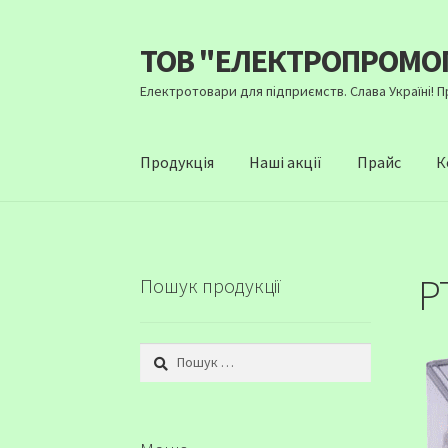
ТОВ "ЕЛЕКТРОПРОМО
Перейти
Перейти
до
до
Електротовари для підприємств. Слава Україні! 
навігації
вмісту
Продукція
Наші акції
Прайс
К
Р
Пошук продукції
Пошук: