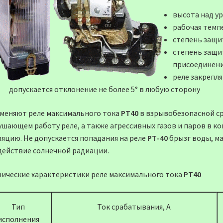
высота над у
рабочая темп
степень защи
степень защи
присоединени
реле закрепл
допускается отклонение не более 5° в любую сторону
меняют реле максимального тока
РТ40
в взрывобезопасной ср
ушающем работу реле, а также агрессивных газов и паров в 
ляцию. Не допускается попадания на реле
РТ-40
брызг воды, ма
действие солнечной радиации.
нические характеристики реле максимального тока
РТ40
Тип
Ток срабатывания, А
исполнения