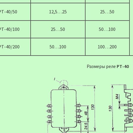
РТ-40/50
12,5…25
25…50
РТ-40/100
25…50
50…100
РТ-40/200
50…100
100…200
Размеры реле
РТ-40