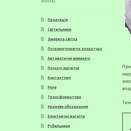
Меню
Продукція
Світильники
Джерела світла
Пускорегулююча апаратура
Автоматичні вимикачі
При
Пускачі магнітні
нар
Контактори
изо
Реле
воз
Трансформатори
Тех
Кранове обладнання
Електричні магніти
Рубильники