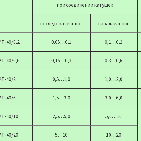
при соединении катушек
последовательное
параллельное
РТ-40/0,2
0,05…0,1
0,1…0,2
РТ-40/0,6
0,15…0,3
0,3…0,6
РТ-40/2
0,5…1,0
1,0…2,0
РТ-40/6
1,5…3,0
3,0…6,0
РТ-40/10
2,5…5,0
5,0…10
РТ-40/20
5…10
10…20