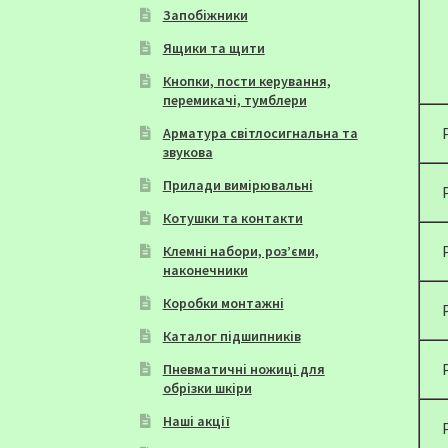
Запобіжники
Ящики та щити
Кнопки, пости керування,
перемикачі, тумблери
Арматура світлосигнальна та
звукова
Прилади вимірювальні
Котушки та контакти
Клемні набори, роз’єми,
наконечники
Коробки монтажні
Каталог підшипників
Пневматичні ножиці для
обрізки шкіри
Наші акції