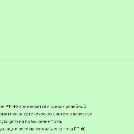
рии
РТ-40
применяется в схемах релейной
оматики энергетических систем в качестве
ирующего на повышение тока.
луатации реле максимального тока
РТ 40