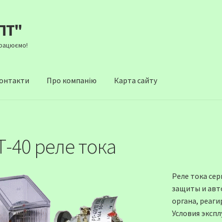
ПТ"
Працюємо!
онтакти
Про компанію
Карта сайту
Т-40 реле тока
Реле тока се
защиты и авт
органа, реаг
Условия эксп