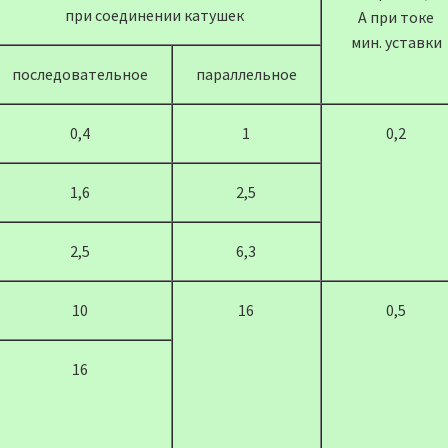
при соединении катушек
А при токе
мин. уставки
последовательное
параллельное
0,4
1
0,2
1,6
2,5
2,5
6,3
10
16
0,5
16