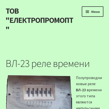
ТОВ
Перейти
Перейти
Меню
до
до
"ЕЛЕКТРОПРОМОПТ
навігації
вмісту
"
Продукція
Наші акції
ВЛ-23 реле времени
Прайс
Полупроводни
Контакти
ковые реле
ВЛ-23
времени
Про компанію
этого типа
являются
Карта сайту
импульсными.