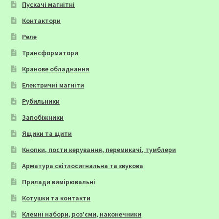
Пускачі магнітні
Контактори
Реле
Трансформатори
Кранове обладнання
Електричні магніти
Рубильники
Запобіжники
Ящики та щити
Кнопки, пости керування, перемикачі, тумблери
Арматура світлосигнальна та звукова
Прилади вимірювальні
Котушки та контакти
Клемні набори, роз’єми, наконечники