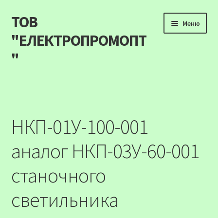
ТОВ
Перейти
Перейти
Меню
до
до
"ЕЛЕКТРОПРОМОПТ
навігації
вмісту
"
Продукція
Наші акції
НКП-01У-100-001
Прайс
аналог НКП-03У-60-001
Контакти
станочного
Про компанію
светильника
Карта сайту