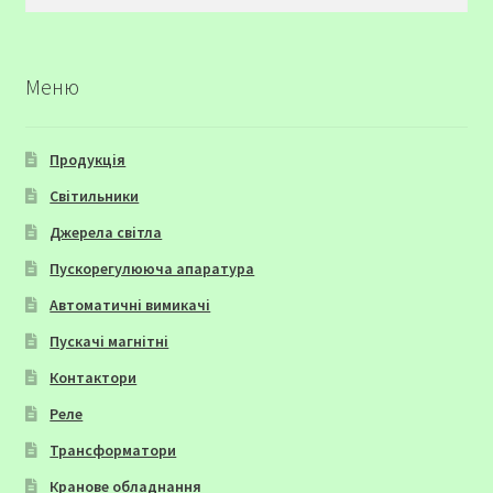
Меню
Продукція
Світильники
Джерела світла
Пускорегулююча апаратура
Автоматичні вимикачі
Пускачі магнітні
Контактори
Реле
Трансформатори
Кранове обладнання