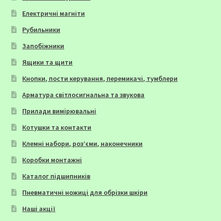
Електричні магніти
Рубильники
Запобіжники
Ящики та щити
Кнопки, пости керування, перемикачі, тумблери
Арматура світлосигнальна та звукова
Прилади вимірювальні
Котушки та контакти
Клемні набори, роз’єми, наконечники
Коробки монтажні
Каталог підшипників
Пневматичні ножиці для обрізки шкіри
Наші акції