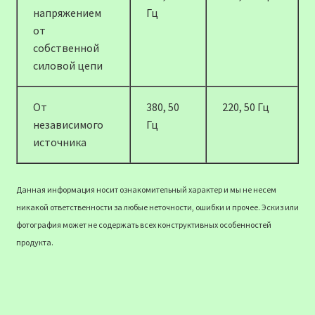
напряжением
Гц
от
собственной
силовой цепи
От
380, 50
220, 50 Гц
независимого
Гц
источника
Данная информация носит ознакомительный характер и мы не несем
никакой ответственности за любые неточности, ошибки и прочее. Эскиз или
фотография может не содержать всех конструктивных особенностей
продукта.