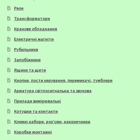
Реле
Трансформатори
Кранове обладнання
Електричні магніти
Рубильники
Запобіжники
Ящики та щити
Кнопки, пости керування, перемикачі, тумблери
Арматура світлосигнальна та звукова
Прилади вимірювальні
Котушки та контакти
Клемні набори, роз’єми, наконечники
Коробки монтажні