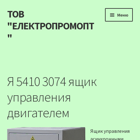
ТОВ
Перейти
Перейти
Меню
до
до
"ЕЛЕКТРОПРОМОПТ
навігації
вмісту
"
Продукція
Наші акції
Я 5410 3074 ящик
Прайс
управления
Контакти
двигателем
Про компанію
Ящик управления
Карта сайту
асинхронными