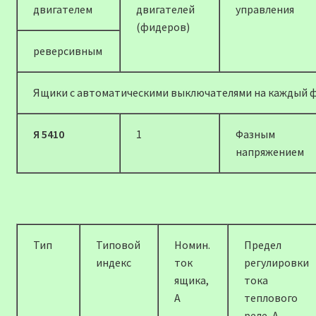
двигателем
двигателей
управления
(фидеров)
реверсивным
Ящики с автоматическими выключателями на каждый 
Я 5410
1
Фазным
напряжением
Тип
Типовой
Номин.
Предел
индекс
ток
регулировки
ящика,
тока
А
теплового
реле, А