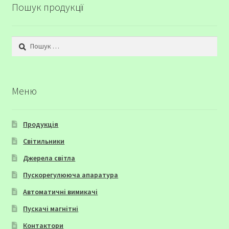
Пошук продукції
Пошук:
Меню
Продукція
Світильники
Джерела світла
Пускорегулююча апаратура
Автоматичні вимикачі
Пускачі магнітні
Контактори