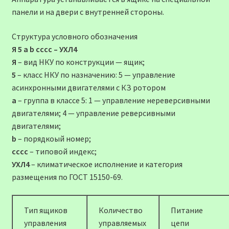
панели и на двери с внутренней стороны.
Структура условного обозначения
Я 5 a b cccc – УХЛ4
Я
– вид НКУ по конструкции — ящик;
5
– класс НКУ по назначению: 5 — управление
асинхронными двигателями с КЗ ротором
a
– группа в классе 5: 1 — управление нереверсивными
двигателями; 4 — управление реверсивными
двигателями;
b
– порядкоый номер;
cccc
– типовой индекс;
УХЛ4
– климатическое исполнение и категория
размещения по ГОСТ 15150-69.
Тип ящиков
Количество
Питание
управления
управляемых
цепи