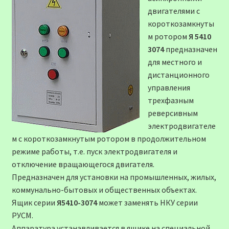
двигателями с
короткозамкнуты
м ротором
Я 5410
3074
предназначен
для местного и
дистанционного
управления
трехфазным
реверсивным
электродвигателе
м с короткозамкнутым ротором в продолжительном
режиме работы, т.е. пуск электродвигателя и
отключение вращающегося двигателя.
Предназначен для установки на промышленных, жилых,
коммунально-бытовых и общественных объектах.
Ящик серии
Я5410-3074
может заменять НКУ серии
РУСМ.
Аппаратура устанавливается в ящике на специальной