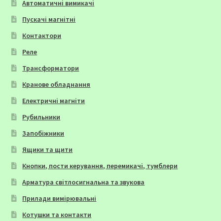
Автоматичні вимикачі
Пускачі магнітні
Контактори
Реле
Трансформатори
Кранове обладнання
Електричні магніти
Рубильники
Запобіжники
Ящики та щити
Кнопки, пости керування, перемикачі, тумблери
Арматура світлосигнальна та звукова
Прилади вимірювальні
Котушки та контакти