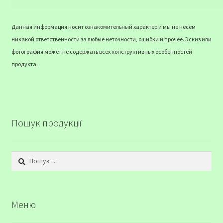
Данная информация носит ознакомительный характер и мы не несем
никакой ответственности за любые неточности, ошибки и прочее. Эскиз или
фотография может не содержать всех конструктивных особенностей
продукта.
Пошук продукції
Пошук:
Меню