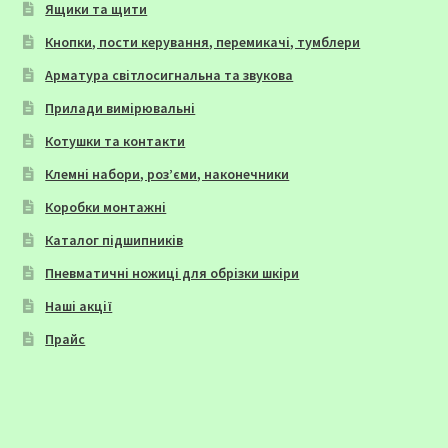
Ящики та щити
Кнопки, пости керування, перемикачі, тумблери
Арматура світлосигнальна та звукова
Прилади вимірювальні
Котушки та контакти
Клемні набори, роз’єми, наконечники
Коробки монтажні
Каталог підшипників
Пневматичні ножиці для обрізки шкіри
Наші акції
Прайс