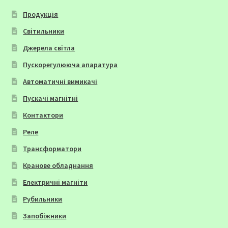
Продукція
Світильники
Джерела світла
Пускорегулююча апаратура
Автоматичні вимикачі
Пускачі магнітні
Контактори
Реле
Трансформатори
Кранове обладнання
Електричні магніти
Рубильники
Запобіжники