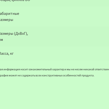
Габаритные
размеры
азмеры (ДхВхГ),
мм
асса, кг
я информация носит ознакомительный характер и мы не несем никакой ответственн
рафия может не содержать всех конструктивных особенностей продукта.