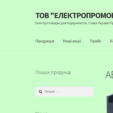
ТОВ "ЕЛЕКТРОПРОМО
Перейти
Перейти
до
до
Електротовари для підприємств. Слава Україні! 
навігації
вмісту
Продукція
Наші акції
Прайс
К
А
Пошук продукції
Пошук: