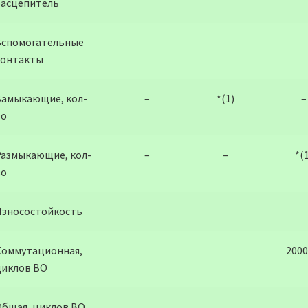
расцепитель
Вспомогательные
контакты
Замыкающие, кол-
–
*(1)
–
во
Размыкающие, кол-
–
–
*(
во
Износостойкость
Коммутационная,
2000
циклов ВО
Общая, циклов ВО