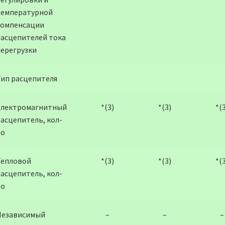
температурной
компенсации
расцепителей тока
перегрузки
Тип расцепителя
Электромагнитный
*(3)
*(3)
*(
асцепитель, кол-
во
Тепловой
*(3)
*(3)
*(
асцепитель, кол-
во
Независимый
–
–
–