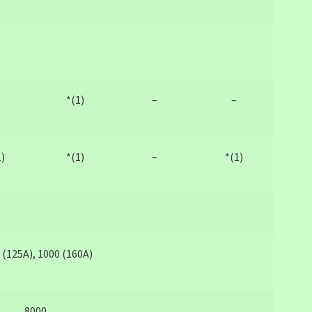
*(1)
–
–
1)
*(1)
–
*(1)
 (125А), 1000 (160А)
8000