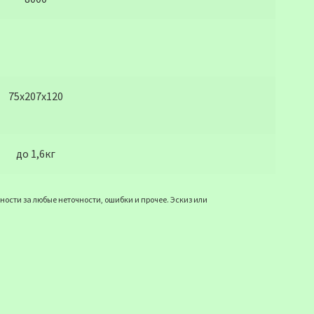
75x207x120
до 1,6кг
ости за любые неточности, ошибки и прочее. Эскиз или