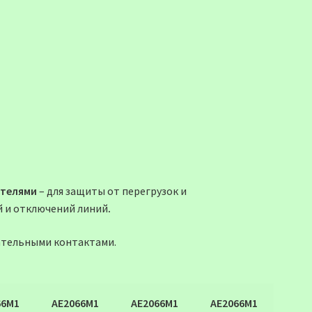
ителями
– для защиты от перегрузок и
й и отключений линий
.
ательными контактами.
66М1
АЕ2066М1
АЕ2066М1
АЕ2066М1