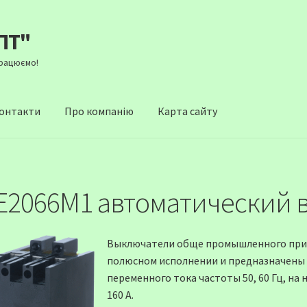
ПТ"
Працюємо!
онтакти
Про компанію
Карта сайту
Е2066М1 автоматический 
Выключатели обще промышленного пр
полюсном исполнении и предназначены 
переменного тока частоты 50, 60 Гц, на 
160 А.