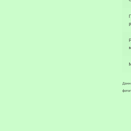
Р
М
Данна
фотог