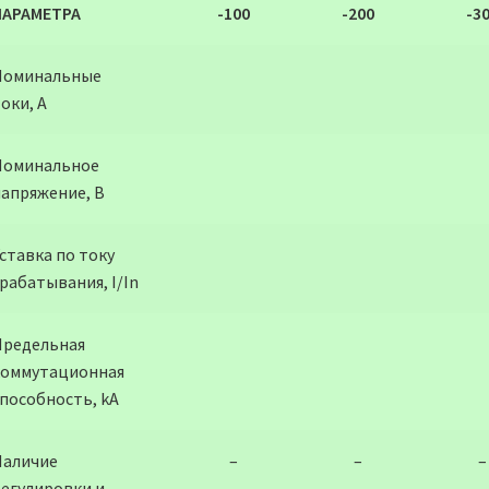
ПАРАМЕТРА
-100
-200
-3
Номинальные
оки, А
Номинальное
напряжение, В
ставка по току
рабатывания, I/In
Предельная
коммутационная
способность, kA
Наличие
–
–
–
регулировки и