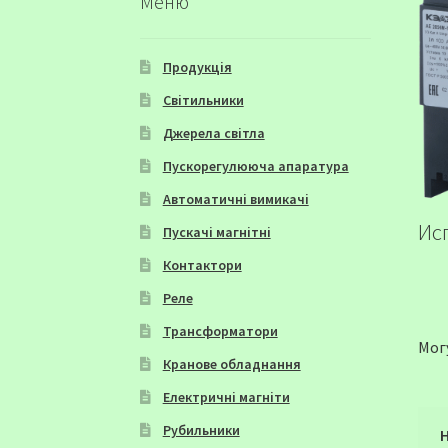
Меню
Продукція
Світильники
Джерела світла
Пускорегулююча апаратура
Автоматичні вимикачі
Ис
Пускачі магнітні
Контактори
Реле
Трансформатори
Мог
Кранове обладнання
Електричні магніти
Рубильники