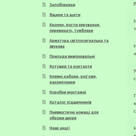
Запобіжники
Ящики та щити
Кнопки, пости керування,
т
перемикачі, тумблери
Арматура світлосигнальна та
звукова
Прилади вимірювальні
Котушки та контакти
У
Клемні набори, роз’єми,
с
наконечники
Коробки монтажні
Каталог підшипників
Пневматичні ножиці для
обрізки шкіри
Наші акції