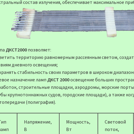
ктральный состав излучения, обеспечивает максимальное при
па
ДКСТ2000
позволяет:
светить территорию равномерным рассеянным светом, создать
овиям дневного освещения;
охранять стабильность своих параметров в широком диапазо
евое назначение ламп
ДКСТ 2000
освещение больших простран
работок, строительные площадки, аэродромы, морские порты,
убы крупнотоннажных судов, городские площади), а также ког
топередачи (полиграфия).
Тип
Напряжение,
Мощность,
Световой
ламп
В
Вт
поток,