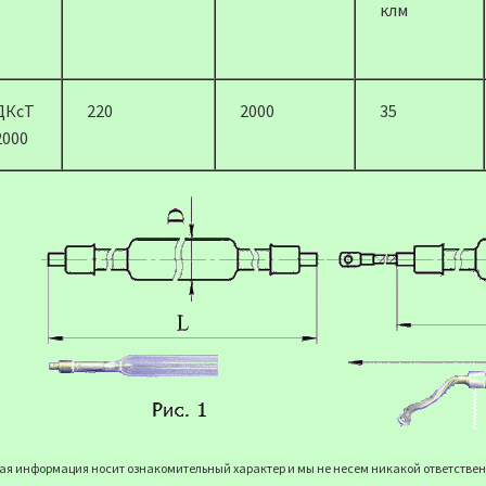
клм
ДКсТ
220
2000
35
2000
я информация носит ознакомительный характер и мы не несем никакой ответственн