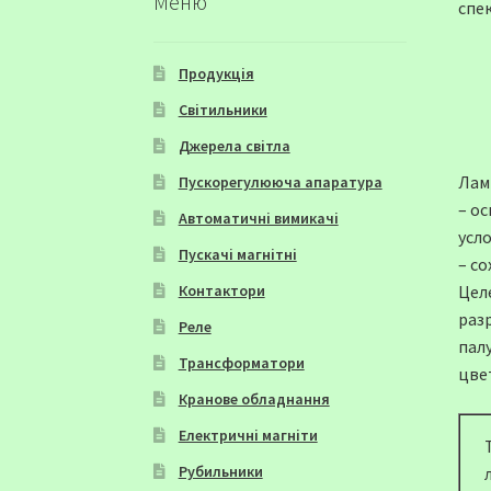
Меню
спе
Продукція
Світильники
Джерела світла
Лам
Пускорегулююча апаратура
– о
Автоматичні вимикачі
усл
Пускачі магнітні
– с
Цел
Контактори
раз
Реле
пал
Трансформатори
цве
Кранове обладнання
Електричні магніти
Рубильники