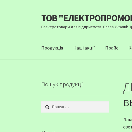
ТОВ "ЕЛЕКТРОПРОМО
Перейти
Перейти
до
до
Електротовари для підприємств. Слава Україні! 
навігації
вмісту
Продукція
Наші акції
Прайс
К
Д
Пошук продукції
в
Пошук:
Лам
све