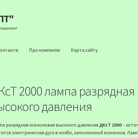
ПТ"
Працюємо!
онтакти
Про компанію
Карта сайту
КсТ 2000 лампа разрядная
ысокого давления
па разрядная ксеноновая высокого давления
ДКсТ 2000
– исто
тится электрическая дуга в колбе, заполненной ксеноном. Лам