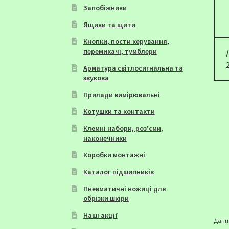
Запобіжники
Ящики та щити
Кнопки, пости керування,
перемикачі, тумблери
Арматура світлосигнальна та
звукова
Прилади вимірювальні
Котушки та контакти
Клемні набори, роз’єми,
наконечники
Коробки монтажні
Каталог підшипників
Пневматичні ножиці для
обрізки шкіри
Наші акції
Данна