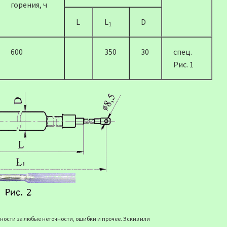
горения, ч
L
L
D
1
600
350
30
спец.
Рис. 1
ости за любые неточности, ошибки и прочее. Эскиз или