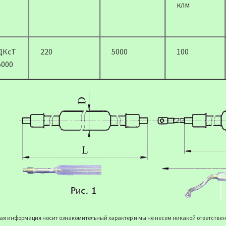
клм
ДКсТ
220
5000
100
5000
я информация носит ознакомительный характер и мы не несем никакой ответственн