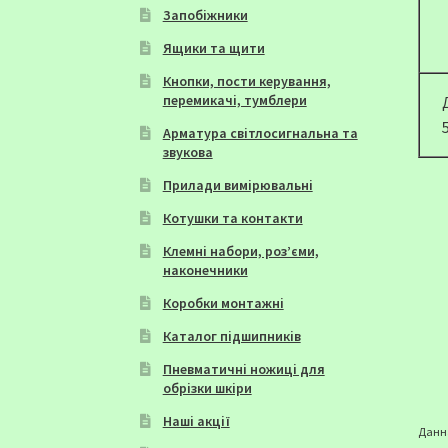
Запобіжники
Ящики та щити
Кнопки, пости керування,
перемикачі, тумблери
Арматура світлосигнальна та
звукова
Прилади вимірювальні
Котушки та контакти
Клемні набори, роз’єми,
наконечники
Коробки монтажні
Каталог підшипників
Пневматичні ножиці для
обрізки шкіри
Наші акції
Данна