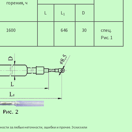
горения, ч
L
L
D
1
1600
646
30
спец.
Рис. 1
ости за любые неточности, ошибки и прочее. Эскиз или