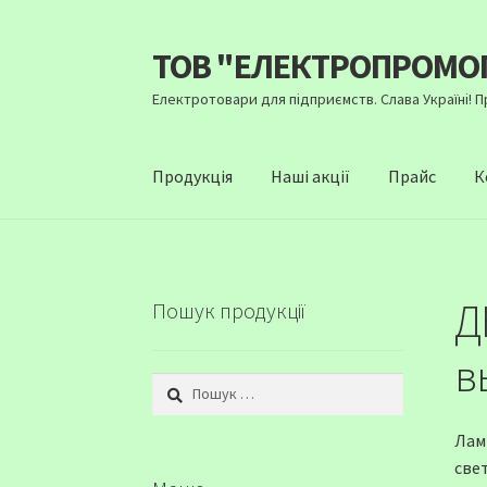
ТОВ "ЕЛЕКТРОПРОМО
Перейти
Перейти
до
до
Електротовари для підприємств. Слава Україні! 
навігації
вмісту
Продукція
Наші акції
Прайс
К
Д
Пошук продукції
в
Пошук:
Лам
све