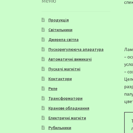
Меню
спе
Продукція
Світильники
Джерела світла
Лам
Пускорегулююча апаратура
– о
Автоматичні вимикачі
усл
Пускачі магнітні
– с
Цел
Контактори
раз
Реле
пал
Трансформатори
цве
Кранове обладнання
Електричні магніти
Рубильники