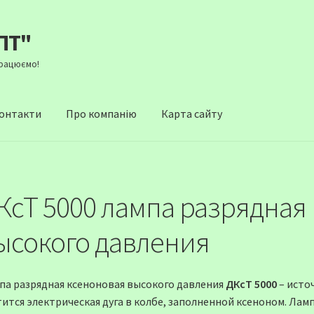
ПТ"
Працюємо!
онтакти
Про компанію
Карта сайту
КсТ 5000 лампа разрядная
ысокого давления
па разрядная ксеноновая высокого давления
ДКсТ 5000
– исто
тится электрическая дуга в колбе, заполненной ксеноном. Лам