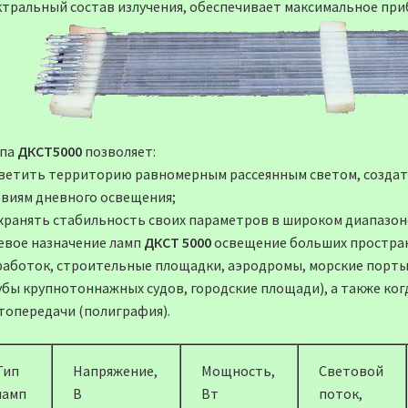
ктральный состав излучения, обеспечивает максимальное при
па
ДКСТ5000
позволяет:
светить территорию равномерным рассеянным светом, создать
овиям дневного освещения;
охранять стабильность своих параметров в широком диапазо
евое назначение ламп
ДКСТ 5000
освещение больших простран
работок, строительные площадки, аэродромы, морские порты,
убы крупнотоннажных судов, городские площади), а также ког
топередачи (полиграфия).
Тип
Напряжение,
Мощность,
Световой
ламп
В
Вт
поток,