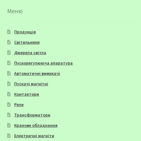
Меню
Продукція
Світильники
Джерела світла
Пускорегулююча апаратура
Автоматичні вимикачі
Пускачі магнітні
Контактори
Реле
Трансформатори
Кранове обладнання
Електричні магніти