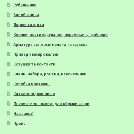
Рубильники
Запобіжники
Ящики та щити
Кнопки, пости керування, перемикачі, тумблери
Арматура світлосигнальна та звукова
Прилади вимірювальні
Котушки та контакти
Клемні набори, роз’єми, наконечники
Коробки монтажні
Каталог підшипників
Пневматичні ножиці для обрізки шкіри
Наші акції
Прайс