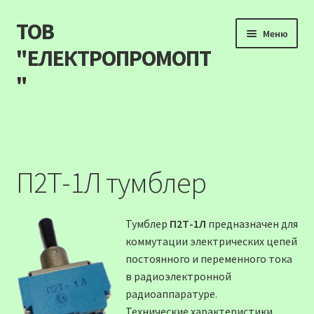
ТОВ
Перейти
Перейти
Меню
до
до
"ЕЛЕКТРОПРОМОПТ
навігації
вмісту
"
Продукція
Наші акції
П2Т-1Л тумблер
Прайс
Тумблер
П2Т-1Л
предназначен для
Контакти
коммутации электрических цепей
постоянного и переменного тока
Про компанію
в радиоэлектронной
радиоаппаратуре.
Карта сайту
Технические характеристики