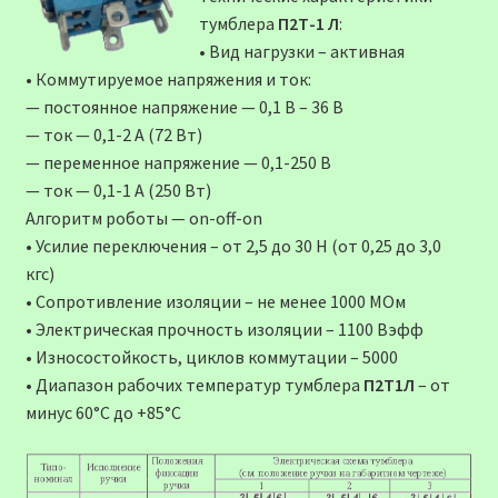
тумблера
П2Т-1 Л
:
• Вид нагрузки – активная
• Коммутируемое напряжения и ток:
— постоянное напряжение — 0,1 В – 36 В
— ток — 0,1-2 А (72 Вт)
— переменное напряжение — 0,1-250 В
— ток — 0,1-1 А (250 Вт)
Алгоритм роботы — on-off-on
• Усилие переключения – от 2,5 до 30 Н (от 0,25 до 3,0
кгс)
• Сопротивление изоляции – не менее 1000 МОм
• Электрическая прочность изоляции – 1100 Вэфф
• Износостойкость, циклов коммутации – 5000
• Диапазон рабочих температур тумблера
П2Т1Л
– от
минус 60°С до +85°С