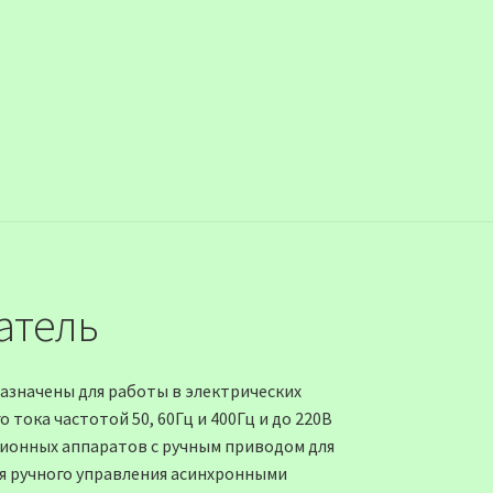
атель
азначены для работы в электрических
тока частотой 50, 60Гц и 400Гц и до 220В
ционных аппаратов с ручным приводом для
я ручного управления асинхронными