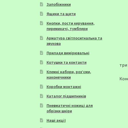
Запобіжники
Ящики та щити
Кнопки, пости керування,
перемикачі, тумблери
Арматура світлосигнальна та
звукова
Прилади вимірювальні
Котушки та контакти
три 
Клемні набори, роз’єми,
наконечники
Кон
Коробки монтажні
Каталог підшипників
Пневматичні ножиці для
обрізки шкіри
Наші акції