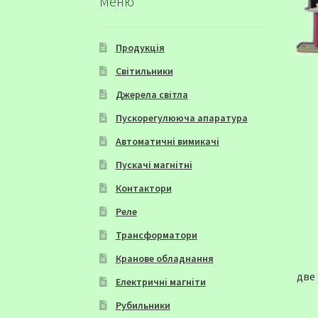
Меню
Продукція
Світильники
Джерела світла
Пускорегулююча апаратура
Автоматичні вимикачі
Пускачі магнітні
Контактори
Реле
Трансформатори
Кранове обладнання
две 
Електричні магніти
Рубильники