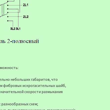
можность:
ельно небольших габаритов, что
ем фибровых искрогасительных шайб,
значительной скорости размыкания
 разнообразных схем;
ые, пыленепроницаемые, герметические);