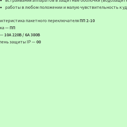
работы в любом положении и малую чувствительность к уд
актеристика пакетного переключателя
ПП 2-10
ка —
ПП
 —
10А 220В / 6А 380В
пень защиты ІР —
00