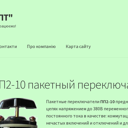
ПТ"
Працюємо!
онтакти
Про компанію
Карта сайту
П2-10 пакетный переключ
Пакетные переключатели
ПП2-10
предн
цепях напряжением до 380В переменного 
постоянного тока в качестве: коммута
нечастых включений и отключений и дл