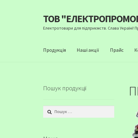
ТОВ "ЕЛЕКТРОПРОМО
Перейти
Перейти
до
до
Електротовари для підприємств. Слава Україні! 
навігації
вмісту
Продукція
Наші акції
Прайс
К
П
Пошук продукції
Пошук: