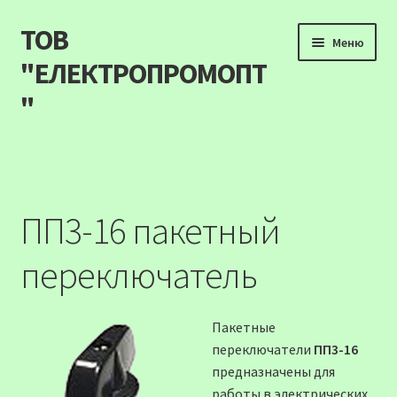
ТОВ
Перейти
Перейти
Меню
до
до
"ЕЛЕКТРОПРОМОПТ
навігації
вмісту
"
Продукція
Наші акції
ПП3-16 пакетный
Прайс
переключатель
Контакти
Пакетные
Про компанію
переключатели
ПП3-16
предназначены для
Карта сайту
работы в электрических