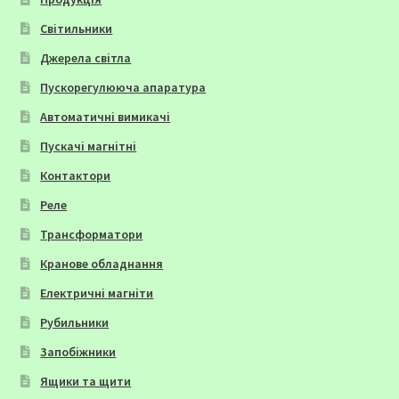
Світильники
Джерела світла
Пускорегулююча апаратура
Автоматичні вимикачі
Пускачі магнітні
Контактори
Реле
Трансформатори
Кранове обладнання
Електричні магніти
Рубильники
Запобіжники
Ящики та щити