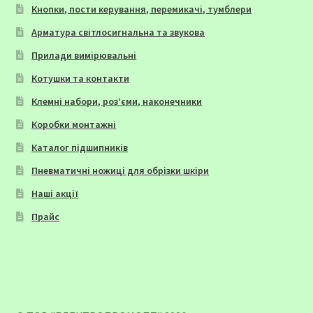
Кнопки, пости керування, перемикачі, тумблери
Арматура світлосигнальна та звукова
Прилади вимірювальні
Котушки та контакти
Клемні набори, роз’єми, наконечники
Коробки монтажні
Каталог підшипників
Пневматичні ножиці для обрізки шкіри
Наші акції
Прайс