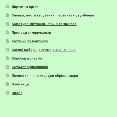
Ящики та щити
Кнопки, пости керування, перемикачі, тумблери
Арматура світлосигнальна та звукова
Прилади вимірювальні
Котушки та контакти
Клемні набори, роз’єми, наконечники
Коробки монтажні
Каталог підшипників
Пневматичні ножиці для обрізки шкіри
Наші акції
Прайс