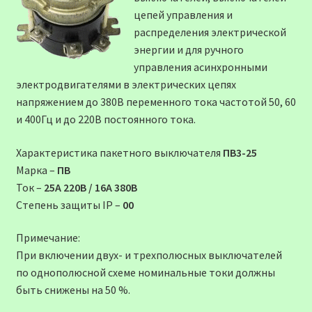
цепей управления и
распределения электрической
энергии и для ручного
управления асинхронными
электродвигателями в электрических цепях
напряжением до 380В переменного тока частотой 50, 60
и 400Гц и до 220В постоянного тока.
Характеристика пакетного выключателя
ПВ3-25
Марка –
ПВ
Ток –
25А 220В / 16А 380В
Степень защиты ІР –
00
Примечание:
При включении двух- и трехполюсных выключателей
по однополюсной схеме номинальные токи должны
быть снижены на 50 %.