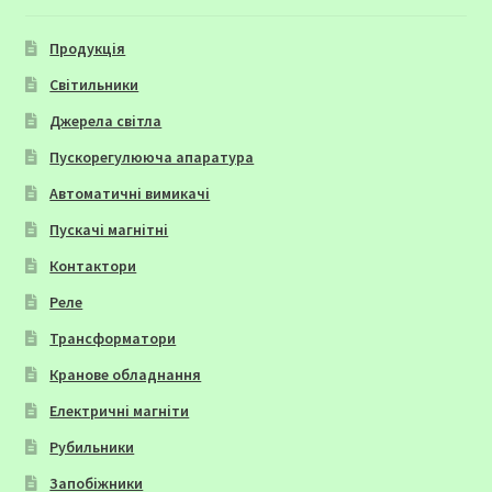
Продукція
Світильники
Джерела світла
Пускорегулююча апаратура
Автоматичні вимикачі
Пускачі магнітні
Контактори
Реле
Трансформатори
Кранове обладнання
Електричні магніти
Рубильники
Запобіжники