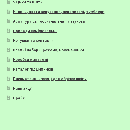
Ящики та щити
Кнопки, пости керування, перемикачі, тумблери
Арматура світлосигнальна та звукова
Прилади вимірювальні
Котушки та контакти
Клемні набори, роз’єми, наконечники
Коробки монтажні
Каталог підшипників
Пневматичні ножиці для обрізки шкіри
Наші акції
Прайс