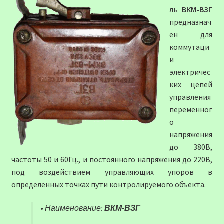
ль
ВКМ-ВЗГ
предназнач
ен для
коммутаци
и
электричес
ких цепей
управления
переменног
о
напряжения
до 380В,
частоты 50 и 60Гц., и постоянного напряжения до 220В,
под воздействием управляющих упоров в
определенных точках пути контролируемого объекта.
• Наименование:
ВКМ-ВЗГ