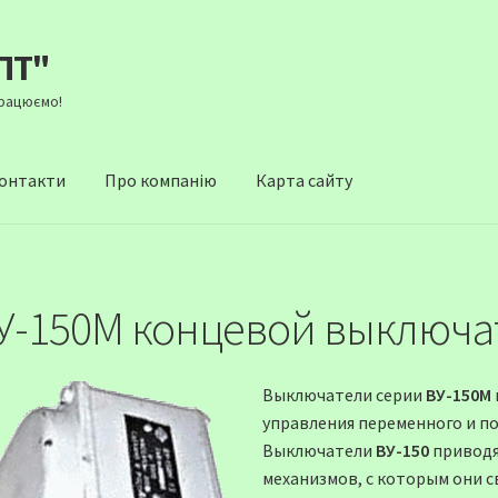
ПТ"
Працюємо!
онтакти
Про компанію
Карта сайту
У-150М концевой выключа
Выключатели серии
ВУ-150М
управления переменного и по
Выключатели
ВУ-150
приводя
механизмов, с которым они с