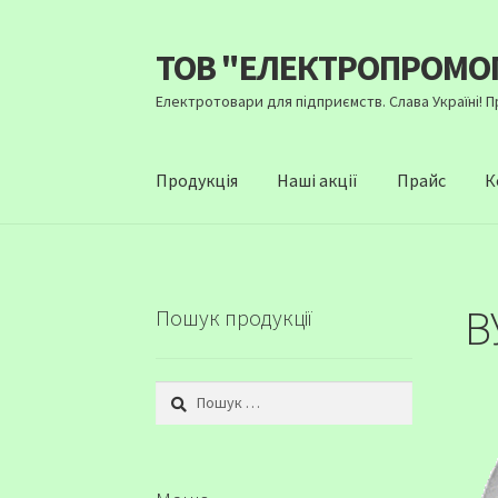
ТОВ "ЕЛЕКТРОПРОМО
Перейти
Перейти
до
до
Електротовари для підприємств. Слава Україні! 
навігації
вмісту
Продукція
Наші акції
Прайс
К
В
Пошук продукції
Пошук: