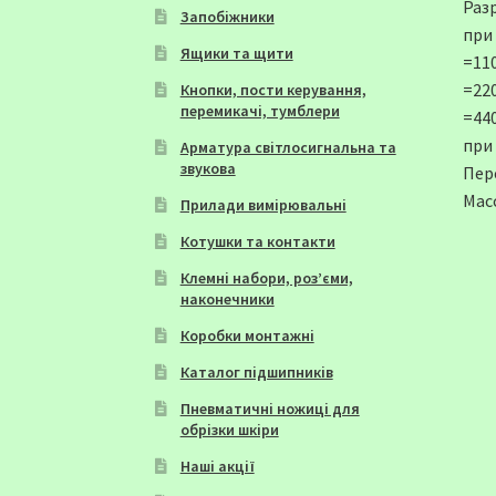
Раз
Запобіжники
при
Ящики та щити
=110
=220
Кнопки, пости керування,
перемикачі, тумблери
=440
при 
Арматура світлосигнальна та
звукова
Пер
Масс
Прилади вимірювальні
Котушки та контакти
Клемні набори, роз’єми,
наконечники
Коробки монтажні
Каталог підшипників
Пневматичні ножиці для
обрізки шкіри
Наші акції