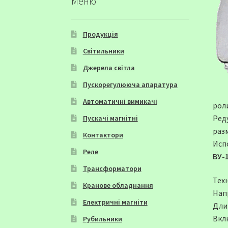
Меню
Продукція
Світильники
Джерела світла
Пускорегулююча апаратура
Автоматичні вимикачі
рол
Ред
Пускачі магнітні
раз
Контактори
Исп
Реле
ВУ-
Трансформатори
Тех
Кранове обладнання
Нап
Електричні магніти
Дли
Вкл
Рубильники