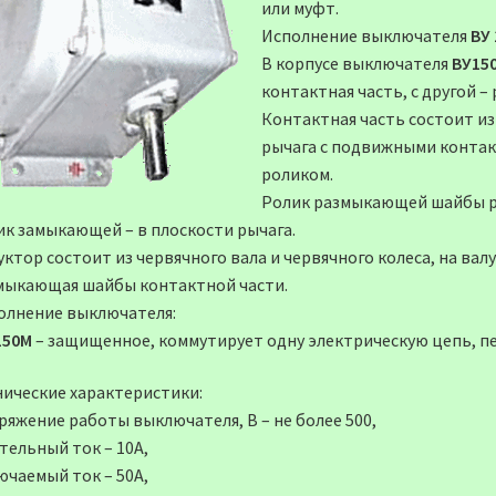
или муфт.
Исполнение выключателя
ВУ
В корпусе выключателя
ВУ15
контактная часть, с другой –
Контактная часть состоит и
рычага с подвижными конта
роликом.
Ролик размыкающей шайбы ра
ик замыкающей – в плоскости рычага.
уктор состоит из червячного вала и червячного колеса, на ва
мыкающая шайбы контактной части.
олнение выключателя:
150М
– защищенное, коммутирует одну электрическую цепь, пер
нические характеристики:
ряжение работы выключателя, В – не более 500,
тельный ток – 10А,
ючаемый ток – 50А,