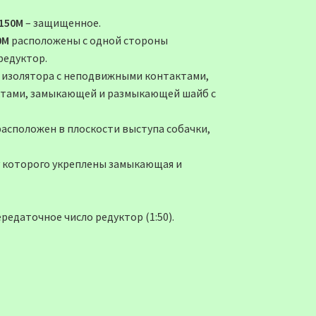
 150М
– защищенное.
0М
расположены с одной стороны
 редуктор.
з изолятора с неподвижными контактами,
ктами, замыкающей и размыкающей шайб с
сположен в плоскости выступа собачки,
лу которого укреплены замыкающая и
едаточное число редуктор (1:50).