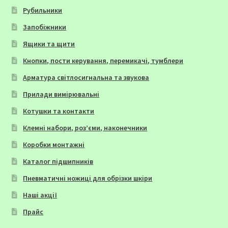
Рубильники
Запобіжники
Ящики та щити
Кнопки, пости керування, перемикачі, тумблери
Арматура світлосигнальна та звукова
Прилади вимірювальні
Котушки та контакти
Клемні набори, роз’єми, наконечники
Коробки монтажні
Каталог підшипників
Пневматичні ножиці для обрізки шкіри
Наші акції
Прайс