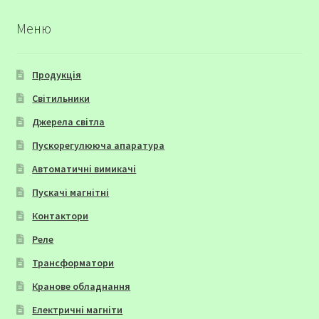
Меню
Продукція
Світильники
Джерела світла
Пускорегулююча апаратура
Автоматичні вимикачі
Пускачі магнітні
Контактори
Реле
Трансформатори
Кранове обладнання
Електричні магніти