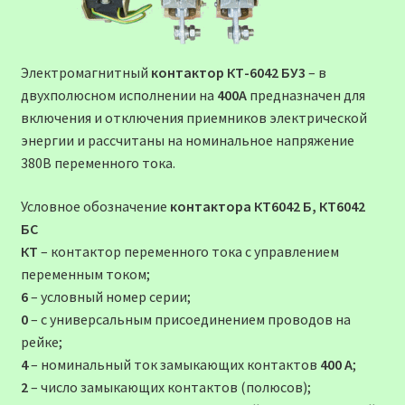
Электромагнитный
контактор КТ-6042 БУ3
– в
двухполюсном исполнении на
400А
предназначен для
включения и отключения приемников электрической
энергии и рассчитаны на номинальное напряжение
380В переменного тока.
Условное обозначение
контактора КТ6042 Б, КТ6042
БС
КТ
– контактор переменного тока с управлением
переменным током;
6
– условный номер серии;
0
– с универсальным присоединением проводов на
рейке;
4
– номинальный ток замыкающих контактов
400 А
;
2
– число замыкающих контактов (полюсов);