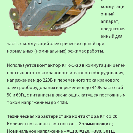
коммутаци
онный
аппарат,
предназнач
енный для
частых коммутаций электрических цепей при
нормальных (номинальных) режимах работы.
Используется
контактор КТК-1-20
в коммутации цепей
постоянного тока кранового и тягового оборудования,
напряжением до 220В и переменного тока кранового
электрооборудования напряжением до 440В частотой
50 и 60Гц с питанием включающих катушек постоянным
током напряжением до 440В.
Техническая характеристика контактора КТК 1.20
Количество главных контактов –
2 замыкающих ;
Номинальное напряжение –
=110, =220, ~380, 50 Гц,