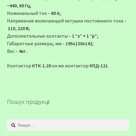
~440, 60 Гц;
Номинальный ток –
80 А;
Напряжение включающей катушки постоянного тока –
110, 220 В;
Дополнительные контакты –
1 “з” + 1 “р”;
Габаритные размеры, мм –
195х130х142
;
Вес –
4кг.
Контактор
КТК-1.20
он же контактор
КПД-121
.
Пошук продукції
Пошук: