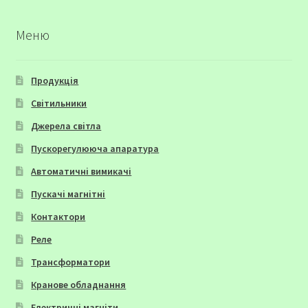
Меню
Продукція
Світильники
Джерела світла
Пускорегулююча апаратура
Автоматичні вимикачі
Пускачі магнітні
Контактори
Реле
Трансформатори
Кранове обладнання
Електричні магніти