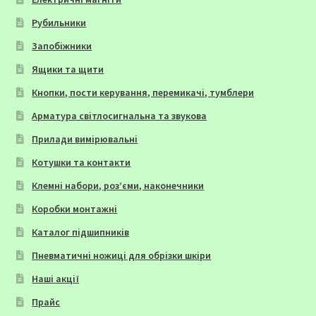
Рубильники
Запобіжники
Ящики та щити
Кнопки, пости керування, перемикачі, тумблери
Арматура світлосигнальна та звукова
Прилади вимірювальні
Котушки та контакти
Клемні набори, роз’єми, наконечники
Коробки монтажні
Каталог підшипників
Пневматичні ножиці для обрізки шкіри
Наші акції
Прайс