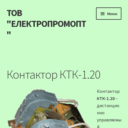
ТОВ
Перейти
Перейти
Меню
до
до
"ЕЛЕКТРОПРОМОПТ
навігації
вмісту
"
Продукція
Наші акції
Контактор КТК-1.20
Прайс
Контактор
Контакти
КТК-1.20
–
дистанцио
Про компанію
нно
управляемы
Карта сайту
й