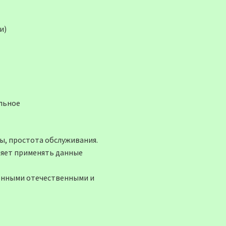
и)
льное
ы, простота обслуживания.
оляет применять данные
менными отечественными и