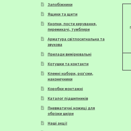
Запобіжники
Ящики та щити
Кнопки, пости керування,
перемикачі, тумблери
Арматура світлосигнальна та
звукова
Прилади вимірювальні
Котушки та контакти
Клемні набори, роз’єми,
наконечники
Коробки монтажні
Каталог підшипників
Пневматичні ножиці для
обрізки шкіри
Наші акції