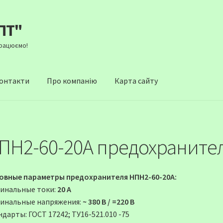
ПТ"
Працюємо!
онтакти
Про компанію
Карта сайту
ПН2-60-20А предохраните
овные параметры предохранителя НПН2-60-20А:
инальные токи:
20 А
инальные напряжения:
~ 380 В / =220 В
дарты: ГОСТ 17242; ТУ16-521.010 -75