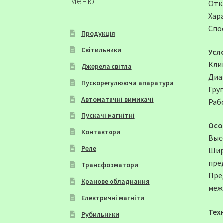
Меню
Отк
Хар
Спо
Продукція
Світильники
Усл
Клим
Джерела світла
Диап
Пускорегулююча апаратура
Гру
Автоматичні вимикачі
Раб
Пускачі магнітні
Осо
Контактори
Выс
Реле
Шир
пре
Трансформатори
Пре
Кранове обладнання
меж
Електричні магніти
Тех
Рубильники