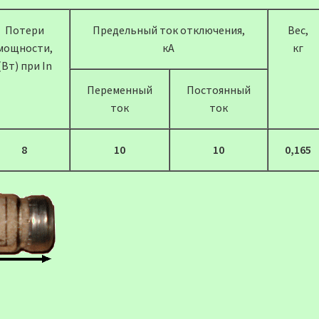
Потери
Предельный ток отключения,
Вес,
мощности,
кА
кг
(Вт) при In
Переменный
Постоянный
ток
ток
8
10
10
0,165