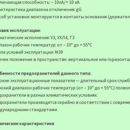
лючающая способность: ~ 10кА/= 10 кА
актеристика диапазона отключения: gG
соб установки: монтируются в контакты основания (держател
овия эксплуатации:
атические исполнения: У3, УХЛ4, Т3
азон рабочих температур: от – 10° до + 55°С
ппа условий эксплуатации: М39
очее положение в пространстве: вертикальное или горизонта
бенности предохранителей данного типа:
окие эксплуатационные показатели — длительный срок служб
окий диапазон рабочих температур (от – 10° до + 55°С) позв
дохранители в разных климатических условиях.
дохранители производятся серийно в соответствии с совре
дународными стандартами.
нические характеристики