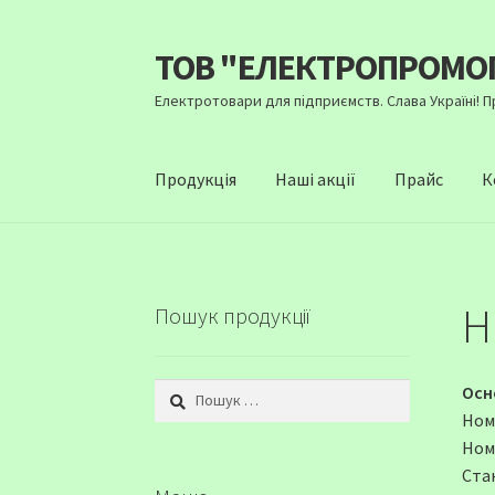
ТОВ "ЕЛЕКТРОПРОМО
Перейти
Перейти
до
до
Електротовари для підприємств. Слава Україні! 
навігації
вмісту
Продукція
Наші акції
Прайс
К
Н
Пошук продукції
Пошук:
Осн
Ном
Ном
Стан